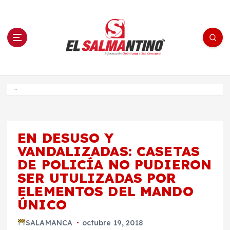
S
a
l
t
a
r
a
l
c
o
El Salmantino - medios/noticias/editorial
n
t
e
Inicio
n
i
d
o
EN DESUSO Y
VANDALIZADAS: CASETAS
DE POLICÍA NO PUDIERON
SER UTULIZADAS POR
ELEMENTOS DEL MANDO
ÚNICO
SALAMANCA
octubre 19, 2018