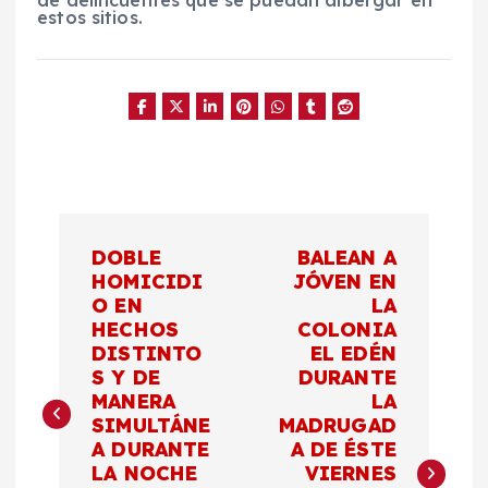
de delincuentes que se puedan albergar en
estos sitios.
N
DOBLE
BALEAN A
a
HOMICIDI
JÓVEN EN
O EN
LA
HECHOS
COLONIA
v
DISTINTO
EL EDÉN
S Y DE
DURANTE
e
MANERA
LA
SIMULTÁNE
MADRUGAD
g
A DURANTE
A DE ÉSTE
LA NOCHE
VIERNES