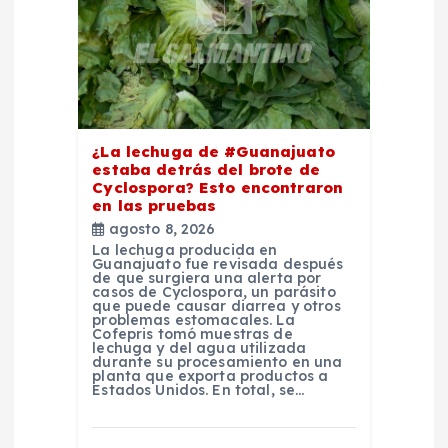
t
r
a
d
¿La lechuga de #Guanajuato
estaba detrás del brote de
Cyclospora? Esto encontraron
a
en las pruebas
agosto 8, 2026
s
La lechuga producida en
Guanajuato fue revisada después
de que surgiera una alerta por
casos de Cyclospora, un parásito
que puede causar diarrea y otros
problemas estomacales. La
Cofepris tomó muestras de
lechuga y del agua utilizada
durante su procesamiento en una
planta que exporta productos a
Estados Unidos. En total, se…