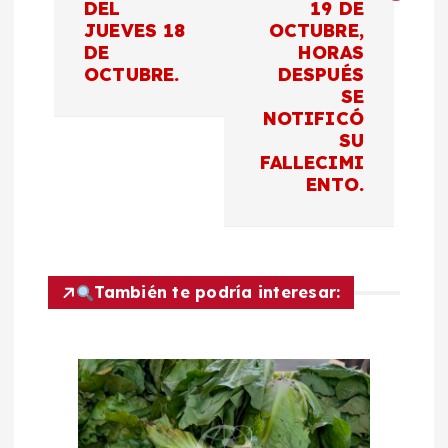
a
DEL
19 DE
JUEVES 18
OCTUBRE,
c
DE
HORAS
OCTUBRE.
DESPUÉS
SE
i
NOTIFICÓ
SU
ó
FALLECIMI
ENTO.
n
d
También te podría interesar:
e
e
n