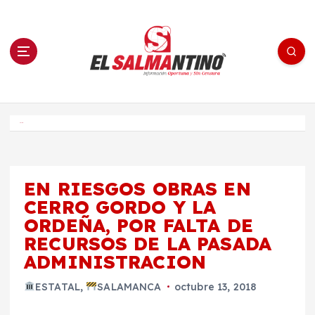
S
a
l
t
a
r
a
l
c
o
El Salmantino - medios/noticias/editorial
n
t
e
Inicio
n
i
d
o
EN RIESGOS OBRAS EN
CERRO GORDO Y LA
ORDEÑA, POR FALTA DE
RECURSOS DE LA PASADA
ADMINISTRACION
ESTATAL
,
SALAMANCA
octubre 13, 2018