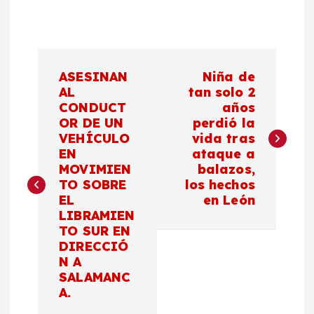
N
ASESINAN
Niña de
a
AL
tan solo 2
CONDUCT
años
OR DE UN
perdió la
v
VEHÍCULO
vida tras
EN
ataque a
e
MOVIMIEN
balazos,
TO SOBRE
los hechos
g
EL
en León
LIBRAMIEN
a
TO SUR EN
DIRECCIÓ
c
N A
SALAMANC
A.
i