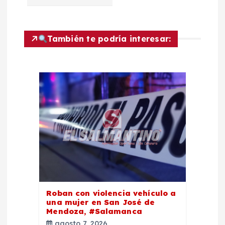
ó
n
También te podría interesar:
d
e
e
n
t
r
Roban con violencia vehículo a
una mujer en San José de
a
Mendoza, #Salamanca
agosto 7, 2026