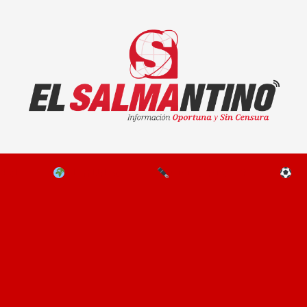
El Salmantino - medios/noticias/editorial
NAL
EL MUNDO
EDITORIALES
D