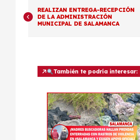
N
REALIZAN ENTREGA-RECEPCIÓN
DE LA ADMINISTRACIÓN
a
MUNICIPAL DE SALAMANCA
v
e
g
También te podría interesar:
a
c
i