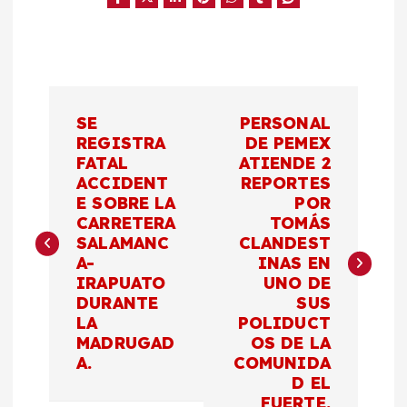
N
SE
PERSONAL
a
REGISTRA
DE PEMEX
FATAL
ATIENDE 2
ACCIDENT
REPORTES
v
E SOBRE LA
POR
CARRETERA
TOMÁS
e
SALAMANC
CLANDEST
A-
INAS EN
g
IRAPUATO
UNO DE
DURANTE
SUS
a
LA
POLIDUCT
MADRUGAD
OS DE LA
c
A.
COMUNIDA
D EL
FUERTE.