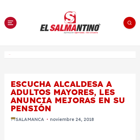
S
a
l
t
a
r
a
l
c
o
El Salmantino - medios/noticias/editorial
n
t
e
Inicio
n
i
d
o
ESCUCHA ALCALDESA A
ADULTOS MAYORES, LES
ANUNCIA MEJORAS EN SU
PENSIÓN
SALAMANCA
noviembre 24, 2018