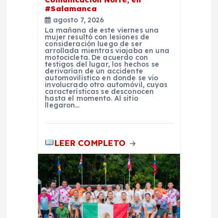
a
#Salamanca
d
agosto 7, 2026
La mañana de este viernes una
mujer resultó con lesiones de
a
consideración luego de ser
arrollada mientras viajaba en una
motocicleta. De acuerdo con
testigos del lugar, los hechos se
s
derivarían de un accidente
automovilístico en donde se vio
involucrado otro automóvil, cuyas
características se desconocen
hasta el momento. Al sitio
llegaron…
LEER COMPLETO