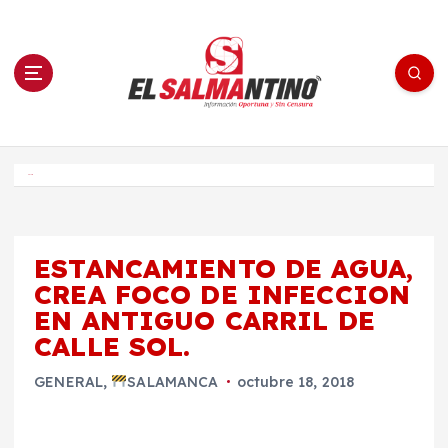
S
a
l
t
a
r
a
l
c
o
El Salmantino - medios/noticias/editorial
n
t
e
Inicio
n
i
d
o
ESTANCAMIENTO DE AGUA,
CREA FOCO DE INFECCION
EN ANTIGUO CARRIL DE
CALLE SOL.
GENERAL
,
SALAMANCA
octubre 18, 2018