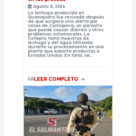
agosto 8, 2026
r
La lechuga producida en
Guanajuato fue revisada después
de que surgiera una alerta por
a
casos de Cyclospora, un parásito
que puede causar diarrea y otros
problemas estomacales. La
Cofepris tomó muestras de
d
lechuga y del agua utilizada
durante su procesamiento en una
planta que exporta productos a
a
Estados Unidos. En total, se…
s
LEER COMPLETO