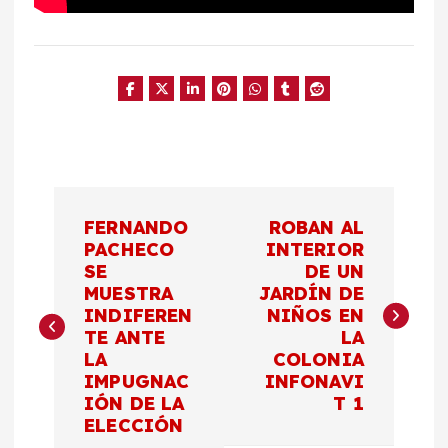
N
FERNANDO
ROBAN AL
a
PACHECO
INTERIOR
SE
DE UN
MUESTRA
JARDÍN DE
v
INDIFEREN
NIÑOS EN
TE ANTE
LA
e
LA
COLONIA
IMPUGNAC
INFONAVI
g
IÓN DE LA
T 1
ELECCIÓN