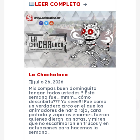
LEER COMPLETO
t
r
a
d
a
La Chachalaca
julio 26, 2026
s
Mis compas buen dominguito
tengan todos ustedes!!! Está
semana fue… mmm… cómo
describirlo??? Ya seee!!! Fue como
un verdadero circo en el que los
animadores de nariz roja, cara
pintada y zapatos enormes fueron
quienes dieron las notas, y miren
que no escatimaron en trucos y en
actuaciones para hacernos la
semana…