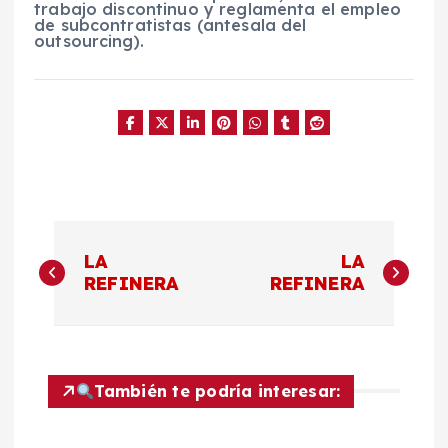
trabajo discontinuo y reglamenta el empleo
de subcontratistas (antesala del
outsourcing).
N
LA
LA
a
REFINERA
REFINERA
v
e
También te podría interesar:
g