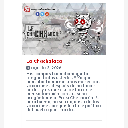
a
c
i
ó
La Chachalaca
n
agosto 2, 2026
Mis compas buen dominguito
d
tengan todos ustedes!!! Yo que
pensaba tomarme unas merecidas
vacaciones después de no hacer
nada… y es que eso de hacerse
e
menso también cansa… si no,
pregúntenle al Presi Checharrín!!!…
pero bueno, no se cuajó eso de las
e
vacaciones porque la clase política
del pueblo pues no da…
n