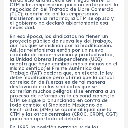
estableció una especie de tregua entre la
CTM y los empresarios para no entorpecer la
negociación del Tratado de Libre Comercio
(TLC); a partir de ahí los empresarios
insistieron en la reforma, la CTM se opuso y
el gobierno no declaró abiertamente esa
necesidad.
En esa época, los sindicatos no tienen un
proyecto público de nueva ley del trabajo,
aun los que se inclinan por la modificación.
Así, los telefonistas están por un nuevo
capítulo de modernización y productividad,
la Unidad Obrera Independiente (UOI)
acepta que haya cambios más o menos en el
mismo sentido; el Frente Auténtico del
Trabajo (FAT) declara que, en efecto, la ley
debe modificarse pero afirma que la actual
correlación de fuerzas es de tal manera
desfavorable a los sindicatos que se
correrían muchos peligros si se entrara a un
proceso de reforma en tales condiciones; la
CTM se sigue pronunciando en contra de
todo cambio; el Sindicato Mexicano de
Electricistas (SME) se opone al igual que la
CTM y las otras centrales (CROC, CROM, CGT)
poco han aportado al debate.
En 1995, la posición patronal y de los