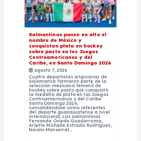
n
d
e
Salmantinas ponen en alto el
nombre de México y
conquistan plata en hockey
e
sobre pasto en los Juegos
Centroamericanos y del
Caribe, en Santo Domingo 2026
n
agosto 7, 2026
Cuatro deportistas originarias de
t
Salamanca formaron parte de la
selección mexicana femenil de
hockey sobre pasto que conquistó
la medalla de plata en los Juegos
r
Centroamericanos y del Caribe
Santo Domingo 2026,
consolidándose como referentes
a
del deporte guanajuatense a nivel
internacional. Las salmantinas
Fernanda Oviedo Guadarrama,
Arlette Michelle Estrada Rodríguez,
d
Naomi Monserrat…