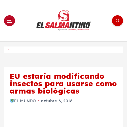
S
a
l
t
a
r
a
l
c
o
El Salmantino - medios/noticias/editorial
n
t
e
Inicio
n
i
d
o
EU estaría modificando
insectos para usarse como
armas biológicas
EL MUNDO
octubre 6, 2018