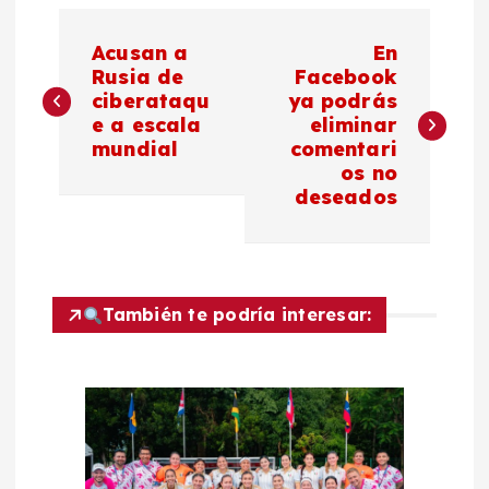
N
Acusan a
En
a
Rusia de
Facebook
ciberataqu
ya podrás
e a escala
eliminar
v
mundial
comentari
os no
e
deseados
g
a
También te podría interesar:
c
i
ó