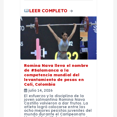
a
LEER COMPLETO
s
Romina Nava lleva el nombre
de #Salamanca a la
competencia mundial del
levantamiento de pesas en
Cali, Colombia
julio 14, 2026
El esfuerzo y la disciplina de la
joven salmantina Romina Nava
Castillo volvieron a dar frutos. La
atleta logró colocarse entre las
ocho mejores pesistas juveniles del
mundo durante el Campeonato