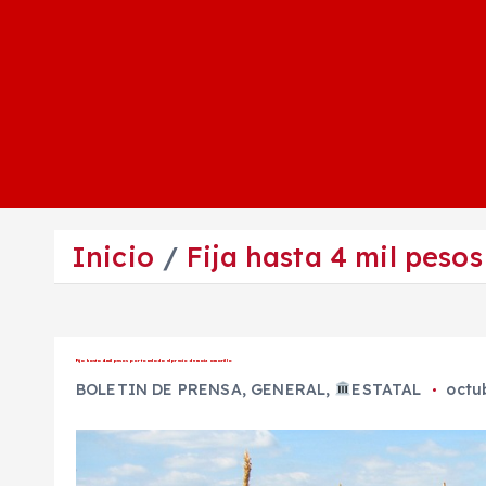
Inicio
Fija hasta 4 mil pesos
Fija hasta 4 mil pesos por tonelada el precio de maíz amarillo
BOLETIN DE PRENSA
,
GENERAL
,
ESTATAL
octu