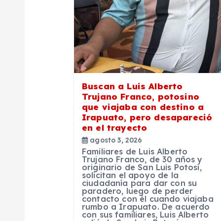
ó
n
d
e
Buscan a Luis Alberto
Trujano Franco, potosino
que viajaba con destino a
e
Irapuato, pero desapareció
en el trayecto
n
agosto 3, 2026
Familiares de Luis Alberto
Trujano Franco, de 30 años y
t
originario de San Luis Potosí,
solicitan el apoyo de la
ciudadanía para dar con su
paradero, luego de perder
r
contacto con él cuando viajaba
rumbo a Irapuato. De acuerdo
con sus familiares, Luis Alberto