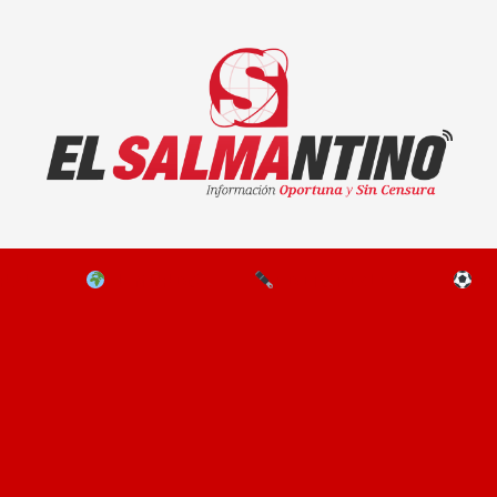
El Salmantino - medios/noticias/editorial
NAL
EL MUNDO
EDITORIALES
D