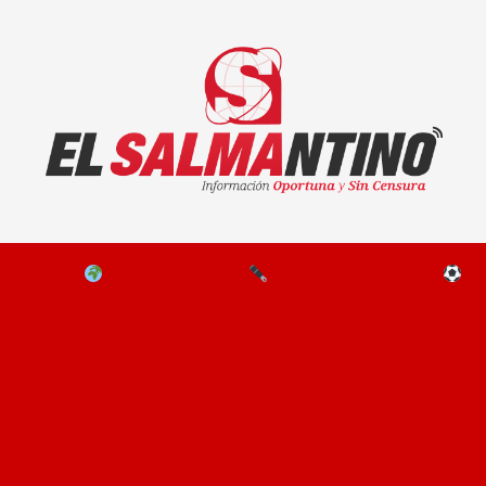
El Salmantino - medios/noticias/editorial
NAL
EL MUNDO
EDITORIALES
D