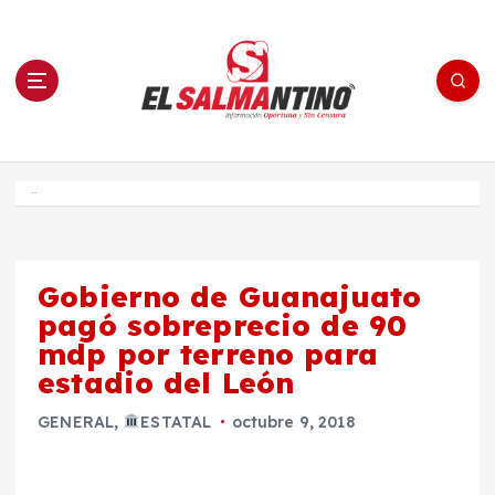
S
a
l
t
a
r
a
l
c
o
El Salmantino - medios/noticias/editorial
n
t
e
Inicio
n
i
d
o
Gobierno de Guanajuato
pagó sobreprecio de 90
mdp por terreno para
estadio del León
GENERAL
,
ESTATAL
octubre 9, 2018