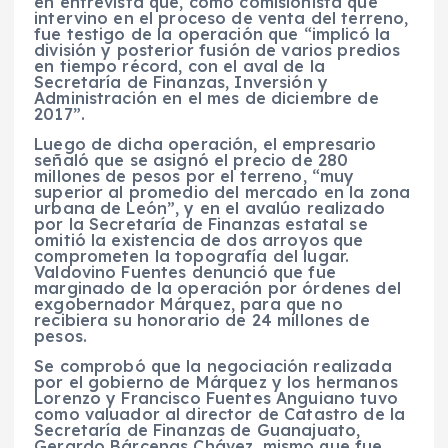
en entrevista que, como comisionista que
intervino en el proceso de venta del terreno,
fue testigo de la operación que “implicó la
división y posterior fusión de varios predios
en tiempo récord, con el aval de la
Secretaría de Finanzas, Inversión y
Administración en el mes de diciembre de
2017”.
Luego de dicha operación, el empresario
señaló que se asignó el precio de 280
millones de pesos por el terreno, “muy
superior al promedio del mercado en la zona
urbana de León”, y en el avalúo realizado
por la Secretaría de Finanzas estatal se
omitió la existencia de dos arroyos que
comprometen la topografía del lugar.
Valdovino Fuentes denunció que fue
marginado de la operación por órdenes del
exgobernador Márquez, para que no
recibiera su honorario de 24 millones de
pesos
.
Se c
omprobó que la negociación realizada
por el gobierno de Márquez y los hermanos
Lorenzo y Francisco Fuentes Anguiano tuvo
como valuador al director de Catastro de la
Secretaría de Finanzas de Guanajuato,
Gerardo Bárcenas Chávez, mismo que fue