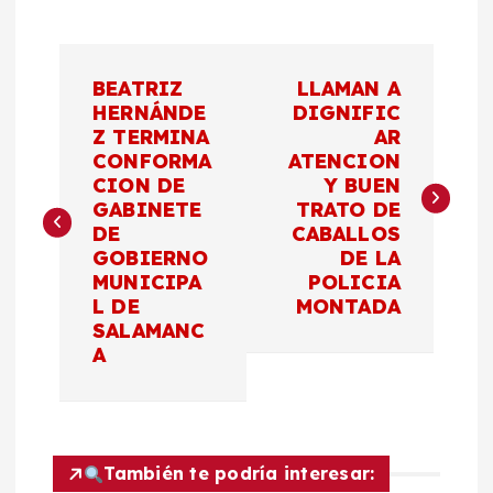
N
BEATRIZ
LLAMAN A
a
HERNÁNDE
DIGNIFIC
Z TERMINA
AR
CONFORMA
ATENCION
v
CION DE
Y BUEN
GABINETE
TRATO DE
e
DE
CABALLOS
GOBIERNO
DE LA
g
MUNICIPA
POLICIA
L DE
MONTADA
a
SALAMANC
A
c
i
También te podría interesar: