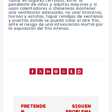
fumar en lugares cerrados, estar al
pendiente de niños y adultos mayores y si
usan calentadores o chimeneas mantener
una ventilación adecuada, no usar braceros,
hornos y estufas, tapar rendijas de ventanas
y puertas donde se pueda colar el aire frío,
ante el riesgo de una intoxicación mortal por
la exposición del frío intenso.
N
PRETENDE
SIGUEN
N
PROBLEMA