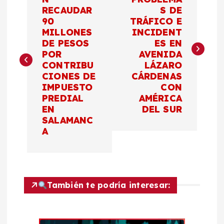
a
RECAUDAR
S DE
90
TRÁFICO E
v
MILLONES
INCIDENT
DE PESOS
ES EN
e
POR
AVENIDA
CONTRIBU
LÁZARO
g
CIONES DE
CÁRDENAS
IMPUESTO
CON
a
PREDIAL
AMÉRICA
EN
DEL SUR
c
SALAMANC
A
i
ó
También te podría interesar:
n