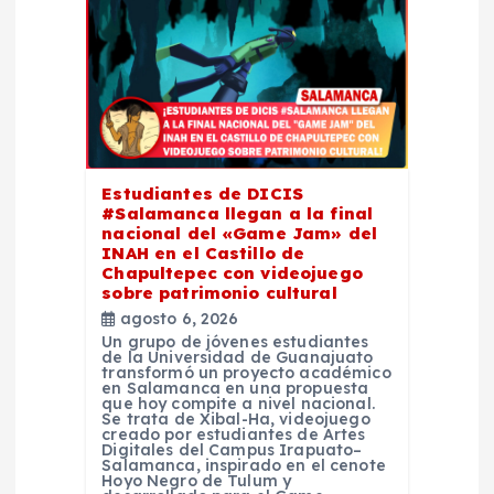
d
e
e
n
Estudiantes de DICIS
t
#Salamanca llegan a la final
nacional del «Game Jam» del
INAH en el Castillo de
r
Chapultepec con videojuego
sobre patrimonio cultural
a
agosto 6, 2026
Un grupo de jóvenes estudiantes
de la Universidad de Guanajuato
d
transformó un proyecto académico
en Salamanca en una propuesta
que hoy compite a nivel nacional.
a
Se trata de Xibal-Ha, videojuego
creado por estudiantes de Artes
Digitales del Campus Irapuato–
Salamanca, inspirado en el cenote
s
Hoyo Negro de Tulum y