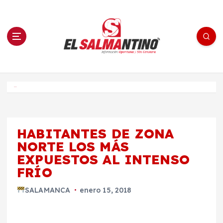
S
a
l
t
a
r
a
l
c
o
El Salmantino - medios/noticias/editorial
n
t
e
Inicio
n
i
d
o
HABITANTES DE ZONA
NORTE LOS MÁS
EXPUESTOS AL INTENSO
FRÍO
SALAMANCA
enero 15, 2018