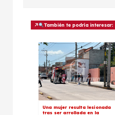
e
g
También te podría interesar:
a
c
i
ó
n
d
Una mujer resulta lesionada
tras ser arrollada en la