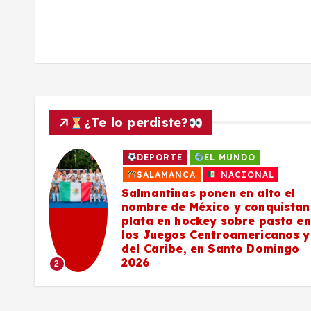
s
¿Te lo perdiste?
DEPORTE
EL MUNDO
a
SALAMANCA
NACIONAL
Salmantinas ponen en alto el
nombre de México y conquistan
plata en hockey sobre pasto en
los Juegos Centroamericanos y
del Caribe, en Santo Domingo
2026
2