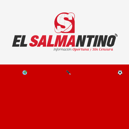
El Salmantino - medios/noticias/editorial
NAL
EL MUNDO
EDITORIALES
D