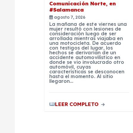
Comunicación Norte, en
e
#Salamanca
agosto 7, 2026
e
La mañana de este viernes una
mujer resultó con lesiones de
consideración luego de ser
n
arrollada mientras viajaba en
una motocicleta. De acuerdo
con testigos del lugar, los
hechos se derivarían de un
t
accidente automovilístico en
donde se vio involucrado otro
automóvil, cuyas
r
características se desconocen
hasta el momento. Al sitio
llegaron…
a
LEER COMPLETO
d
a