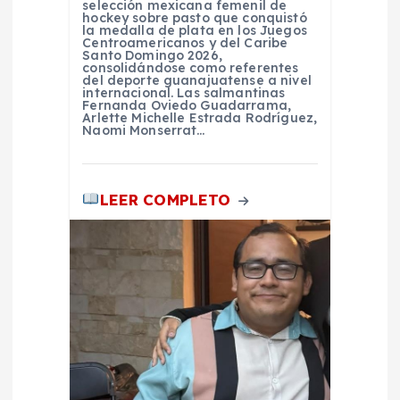
selección mexicana femenil de
r
hockey sobre pasto que conquistó
la medalla de plata en los Juegos
Centroamericanos y del Caribe
Santo Domingo 2026,
a
consolidándose como referentes
del deporte guanajuatense a nivel
internacional. Las salmantinas
d
Fernanda Oviedo Guadarrama,
Arlette Michelle Estrada Rodríguez,
Naomi Monserrat…
a
s
LEER COMPLETO