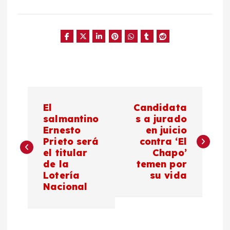
N
El
Candidata
a
salmantino
s a jurado
Ernesto
en juicio
Prieto será
contra ‘El
v
el titular
Chapo’
de la
temen por
e
Lotería
su vida
Nacional
g
a