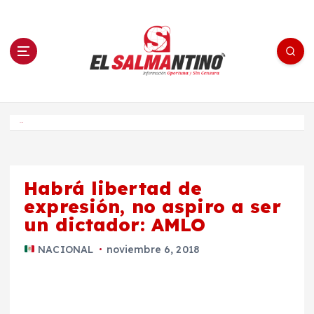
S
a
l
t
a
r
a
l
c
o
El Salmantino - medios/noticias/editorial
n
t
e
Inicio
n
i
d
o
Habrá libertad de
expresión, no aspiro a ser
un dictador: AMLO
NACIONAL
noviembre 6, 2018