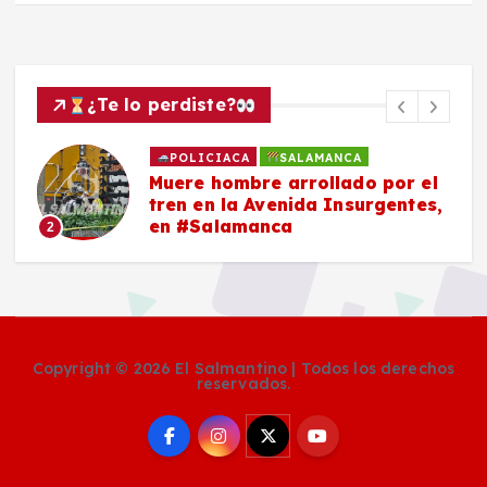
¿Te lo perdiste?
POLICIACA
SALAMANCA
Muere hombre arrollado por el
tren en la Avenida Insurgentes,
en #Salamanca
2
Copyright © 2026 El Salmantino | Todos los derechos
reservados.