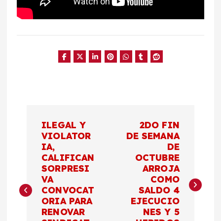
N
ILEGAL Y
2DO FIN
a
VIOLATOR
DE SEMANA
IA,
DE
CALIFICAN
OCTUBRE
v
SORPRESI
ARROJA
VA
COMO
e
CONVOCAT
SALDO 4
ORIA PARA
EJECUCIO
g
RENOVAR
NES Y 5