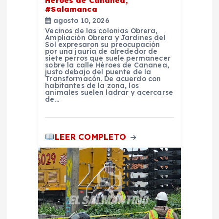
Héroes de Cananea,
t
#Salamanca
agosto 10, 2026
r
Vecinos de las colonias Obrera,
Ampliación Obrera y Jardines del
Sol expresaron su preocupación
por una jauría de alrededor de
a
siete perros que suele permanecer
sobre la calle Héroes de Cananea,
justo debajo del puente de la
d
Transformacón. De acuerdo con
habitantes de la zona, los
animales suelen ladrar y acercarse
de…
a
s
LEER COMPLETO