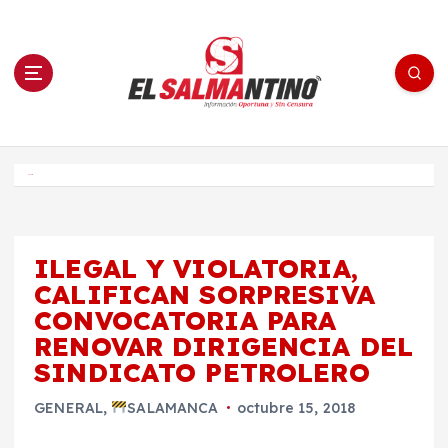
S
a
l
t
a
r
a
l
c
o
El Salmantino - medios/noticias/editorial
n
t
e
Inicio
n
i
d
o
ILEGAL Y VIOLATORIA,
CALIFICAN SORPRESIVA
CONVOCATORIA PARA
RENOVAR DIRIGENCIA DEL
SINDICATO PETROLERO
GENERAL
,
SALAMANCA
octubre 15, 2018