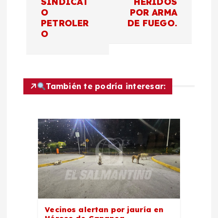
SINDICAT
HERIDOS
a
O
POR ARMA
PETROLER
DE FUEGO.
c
O
i
ó
También te podría interesar:
n
d
e
e
n
Vecinos alertan por jauría en