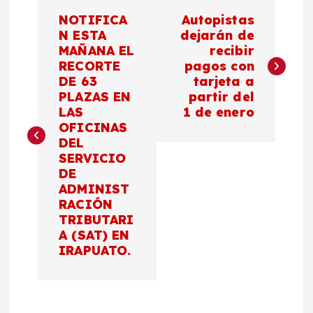
N
NOTIFICA
Autopistas
a
N ESTA
dejarán de
MAÑANA EL
recibir
RECORTE
pagos con
v
DE 63
tarjeta a
PLAZAS EN
partir del
e
LAS
1 de enero
OFICINAS
g
DEL
SERVICIO
a
DE
ADMINIST
c
RACIÓN
TRIBUTARI
A (SAT) EN
i
IRAPUATO.
ó