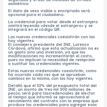
asimétrico
El dato de sexo visible o encriptado será
opcional para el ciudadano.
La credencial para votar desde el extranjero
omitirá leyenda «desde el extranjero» y se
integrará en el código QR.
L
as nuevas credenciales coexistirán con las
hoy vigentes.
El consejero presidente del
INE, Lorenzo
Córdova,
afirmó que esta
actualización
no es
un gasto sino una inversión, ya que las
modificaciones no incrementarán el costo,
pues no implican la necesidad de reimprimir
o sustituir las credenciales vigentes.
Estas
nuevas credenciales
coexistirán, como
ha ocurrido cada vez que se aprueban
cambios
en la misma, con las hoy vigentes.
D
etalló que el 32% del presupuesto total del
INE,
un monto de tres mil 300 millones de
pesos, será para las
credenciales de elector
al tiempo que informó se aprovechará el
vencimiento del contrato con la empresa que
produce las
credenciales
para agregar esas