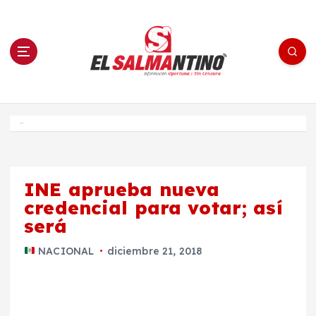
S
a
l
t
a
r
a
l
c
o
El Salmantino - medios/noticias/editorial
n
t
e
Inicio
n
i
d
o
INE aprueba nueva
credencial para votar; así
será
NACIONAL
diciembre 21, 2018