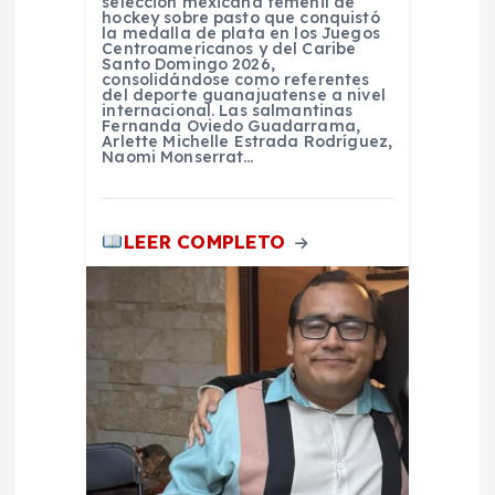
selección mexicana femenil de
hockey sobre pasto que conquistó
la medalla de plata en los Juegos
s
Centroamericanos y del Caribe
Santo Domingo 2026,
consolidándose como referentes
del deporte guanajuatense a nivel
internacional. Las salmantinas
Fernanda Oviedo Guadarrama,
Arlette Michelle Estrada Rodríguez,
Naomi Monserrat…
LEER COMPLETO