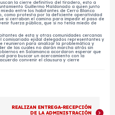
scan la cierre definitivo del tiradero, esto a
yuntamiento Guillermo Maldonado a quien junto
 miedo entre los habitantes de Cerro Blanco
no, como protesta por la deficiente operatividad
ue si cerraban el camino para impedir el paso de
venir fuerza pública, que si no tenía miedo de
abitantes de esta y otras comunidades cercanas
el comisariado ejidal delegados representantes y
e reunieron para analizar la problemática y
er de las cuales no darán marcha atrás sin
obiernos en Salamanca acordaron esperar que
pal para buscar un acercamiento con la
cuerdo convenir el clausura y cierre
REALIZAN ENTREGA-RECEPCIÓN
DE LA ADMINISTRACIÓN