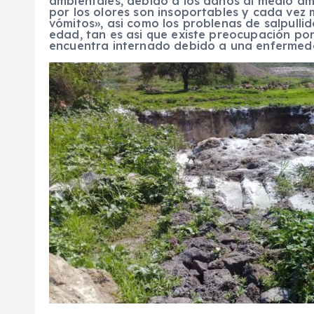
ambientales, debido a los daños al medio am
por los olores son insoportables y cada vez
vómitos», asi como los problenas de salpulli
edad, tan es asi que existe preocupación por
encuentra internado debido a una enfermeda