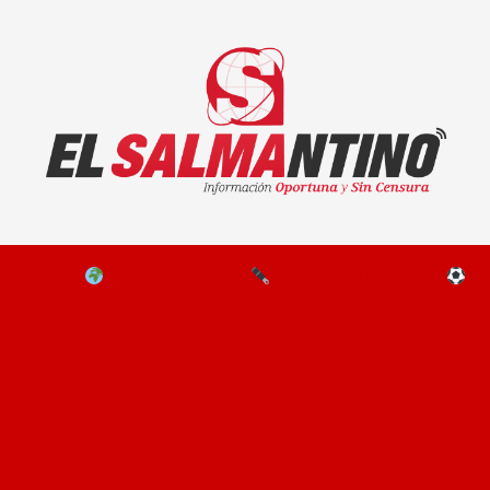
El Salmantino - medios/noticias/editorial
NAL
EL MUNDO
EDITORIALES
D