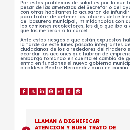
Por estos problemas de salud es por lo que bu
pesar de las amenazas del Secretario del a
con otras habitantes lo acusaron de infundir
para tratar de detener las labores del relle
del basurero municipal, intimidandolas con q
los camiones recolectores, les dijo que iba a 
que las metieran a la cárcel.
Ante estos riesgos a que están expuestos h
la tarde de este lunes pasado integrantes d
ciudadanos de los alrededores del tiradero s
acordar las acciones que habrán de emprend
embargo tomando en cuenta el cambio de g
entra en funciones el nuevo gobierno munici
alcaldesa Beatriz Hernández para en común a
N
LLAMAN A DIGNIFICAR
ATENCION Y BUEN TRATO DE