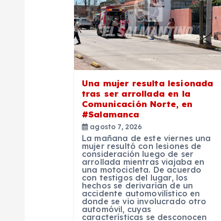
i
ó
n
Una mujer resulta lesionada
tras ser arrollada en la
d
Comunicación Norte, en
#Salamanca
agosto 7, 2026
e
La mañana de este viernes una
mujer resultó con lesiones de
consideración luego de ser
e
arrollada mientras viajaba en
una motocicleta. De acuerdo
con testigos del lugar, los
n
hechos se derivarían de un
accidente automovilístico en
donde se vio involucrado otro
automóvil, cuyas
t
características se desconocen