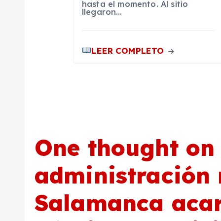
hasta el momento. Al sitio
llegaron…
r
a
LEER COMPLETO
d
a
s
One thought on
administración 
Salamanca acar