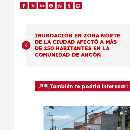
N
INUNDACIÓN EN ZONA NORTE
DE LA CIUDAD AFECTÓ A MÁS
a
DE 250 HABITANTES EN LA
COMUNIDAD DE ANCÓN
v
e
También te podría interesar:
g
a
c