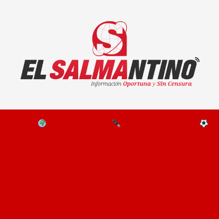
El Salmantino - medios/noticias/editorial
NAL
EL MUNDO
EDITORIALES
D