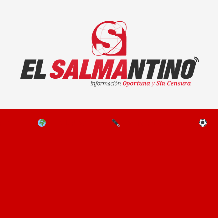
El Salmantino - medios/noticias/editorial
NAL
EL MUNDO
EDITORIALES
D