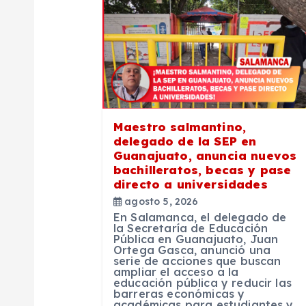
c
i
ó
n
Maestro salmantino,
delegado de la SEP en
Guanajuato, anuncia nuevos
d
bachilleratos, becas y pase
directo a universidades
e
agosto 5, 2026
En Salamanca, el delegado de
la Secretaría de Educación
e
Pública en Guanajuato, Juan
Ortega Gasca, anunció una
serie de acciones que buscan
ampliar el acceso a la
n
educación pública y reducir las
barreras económicas y
académicas para estudiantes y