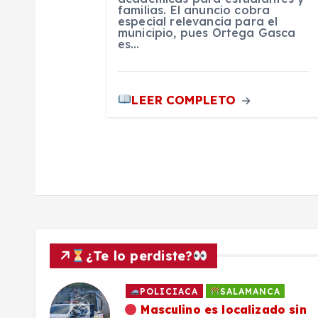
t
familias. El anuncio cobra
especial relevancia para el
municipio, pues Ortega Gasca
es…
r
a
LEER COMPLETO
d
a
s
¿Te lo perdiste?
POLICIACA
SALAMANCA
ado
Masculino es localizado sin