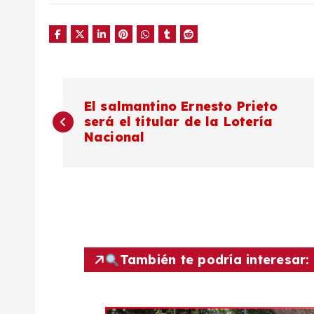
N
El salmantino Ernesto Prieto
será el titular de la Lotería
a
Nacional
v
e
g
También te podría interesar:
a