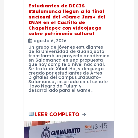
t
Estudiantes de DICIS
#Salamanca llegan a la final
r
nacional del «Game Jam» del
INAH en el Castillo de
Chapultepec con videojuego
a
sobre patrimonio cultural
agosto 6, 2026
d
Un grupo de jóvenes estudiantes
de la Universidad de Guanajuato
transformó un proyecto académico
en Salamanca en una propuesta
a
que hoy compite a nivel nacional.
Se trata de Xibal-Ha, videojuego
creado por estudiantes de Artes
s
Digitales del Campus Irapuato–
Salamanca, inspirado en el cenote
Hoyo Negro de Tulum y
desarrollado para el Game…
LEER COMPLETO