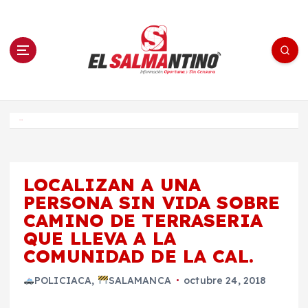
S
a
l
t
a
r
a
l
c
o
El Salmantino - medios/noticias/editorial
n
t
e
Inicio
n
i
d
o
LOCALIZAN A UNA
PERSONA SIN VIDA SOBRE
CAMINO DE TERRASERIA
QUE LLEVA A LA
COMUNIDAD DE LA CAL.
POLICIACA
,
SALAMANCA
octubre 24, 2018