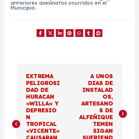
anteriores asesinatos ocurridos en el
Municipio.
N
EXTREMA
A UNOS
a
PELIGROSI
DIAS DE
DAD DE
INSTALAD
HURACAN
OS,
v
«WILLA» Y
ARTESANO
DEPRESIO
S DE
e
N
ALFEÑIQUE
TROPICAL
TEMEN
g
«VICENTE»
SIGAN
CAUSARAN
SUFRIEND