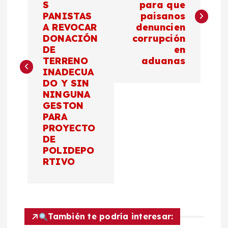
S
para que
v
PANISTAS
paisanos
A REVOCAR
denuncien
e
DONACIÓN
corrupción
DE
en
g
TERRENO
aduanas
INADECUA
a
DO Y SIN
NINGUNA
c
GESTON
PARA
PROYECTO
i
DE
POLIDEPO
ó
RTIVO
n
d
También te podría interesar: