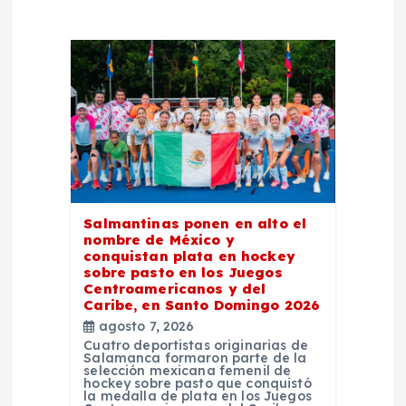
e
e
n
t
r
Salmantinas ponen en alto el
a
nombre de México y
conquistan plata en hockey
d
sobre pasto en los Juegos
Centroamericanos y del
Caribe, en Santo Domingo 2026
a
agosto 7, 2026
Cuatro deportistas originarias de
s
Salamanca formaron parte de la
selección mexicana femenil de
hockey sobre pasto que conquistó
la medalla de plata en los Juegos