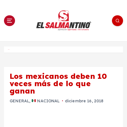
S
a
l
t
a
r
a
l
c
o
El Salmantino - medios/noticias/editorial
n
t
e
Inicio
n
i
d
o
Los mexicanos deben 10
veces más de lo que
ganan
GENERAL
,
NACIONAL
diciembre 16, 2018