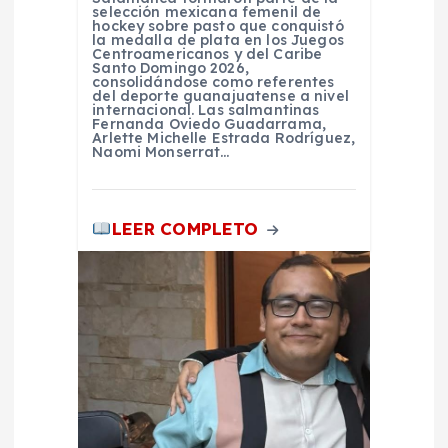
selección mexicana femenil de
a
hockey sobre pasto que conquistó
la medalla de plata en los Juegos
Centroamericanos y del Caribe
s
Santo Domingo 2026,
consolidándose como referentes
del deporte guanajuatense a nivel
internacional. Las salmantinas
Fernanda Oviedo Guadarrama,
Arlette Michelle Estrada Rodríguez,
Naomi Monserrat…
LEER COMPLETO