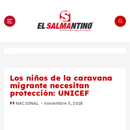
S
a
l
t
a
r
a
l
c
o
El Salmantino - medios/noticias/editorial
n
t
e
Inicio
n
i
d
o
Los niños de la caravana
migrante necesitan
protección: UNICEF
NACIONAL
noviembre 5, 2018