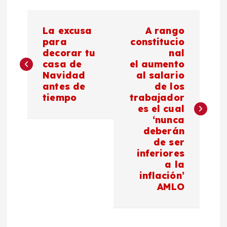
N
La excusa
A rango
a
para
constitucio
decorar tu
nal
casa de
el aumento
v
Navidad
al salario
antes de
de los
e
tiempo
trabajador
es el cual
g
‘nunca
deberán
a
de ser
inferiores
c
a la
inflación’
AMLO
i
ó