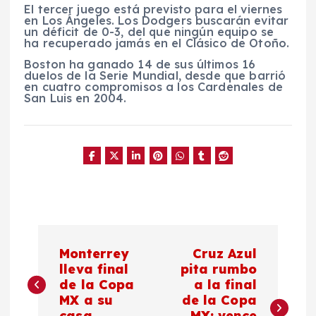
El tercer juego está previsto para el viernes
en Los Ángeles. Los Dodgers buscarán evitar
un déficit de 0-3, del que ningún equipo se
ha recuperado jamás en el Clásico de Otoño.
Boston ha ganado 14 de sus últimos 16
duelos de la Serie Mundial, desde que barrió
en cuatro compromisos a los Cardenales de
San Luis en 2004.
N
Monterrey
Cruz Azul
a
lleva final
pita rumbo
de la Copa
a la final
MX a su
de la Copa
v
casa
MX; vence