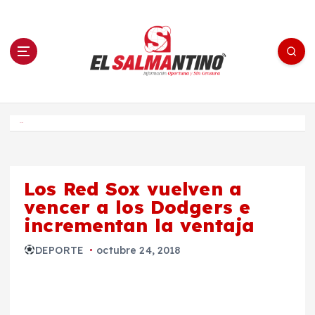
S
a
l
t
a
r
a
l
c
o
El Salmantino - medios/noticias/editorial
n
t
e
Inicio
n
i
d
o
Los Red Sox vuelven a
vencer a los Dodgers e
incrementan la ventaja
DEPORTE
octubre 24, 2018