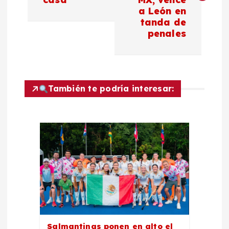
a León en
e
tanda de
penales
g
a
c
También te podría interesar:
i
ó
n
d
e
Salmantinas ponen en alto el