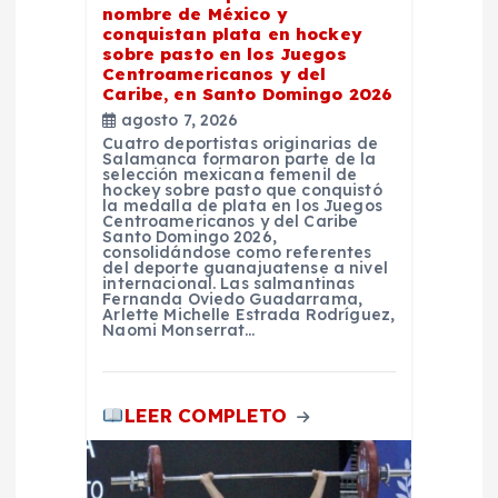
nombre de México y
e
conquistan plata en hockey
sobre pasto en los Juegos
Centroamericanos y del
n
Caribe, en Santo Domingo 2026
agosto 7, 2026
t
Cuatro deportistas originarias de
Salamanca formaron parte de la
selección mexicana femenil de
r
hockey sobre pasto que conquistó
la medalla de plata en los Juegos
Centroamericanos y del Caribe
Santo Domingo 2026,
a
consolidándose como referentes
del deporte guanajuatense a nivel
internacional. Las salmantinas
d
Fernanda Oviedo Guadarrama,
Arlette Michelle Estrada Rodríguez,
Naomi Monserrat…
a
s
LEER COMPLETO