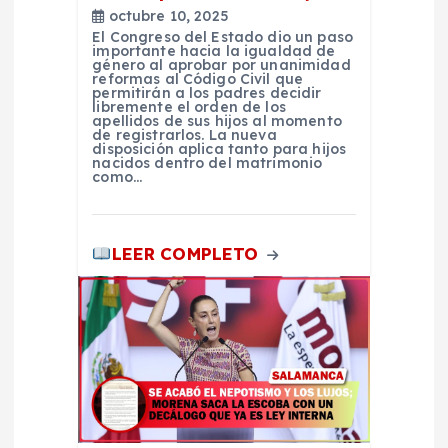
e
octubre 10, 2025
El Congreso del Estado dio un paso
n
importante hacia la igualdad de
género al aprobar por unanimidad
reformas al Código Civil que
permitirán a los padres decidir
t
libremente el orden de los
apellidos de sus hijos al momento
de registrarlos. La nueva
r
disposición aplica tanto para hijos
nacidos dentro del matrimonio
como…
a
d
LEER COMPLETO
a
s