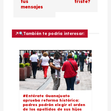
tus
triste?
e
mensajes
g
a
También te podría interesar:
c
i
ó
n
d
#Entérate Guanajuato
e
aprueba reforma histórica:
padres podrán elegir el orden
de los apellidos de sus hijos