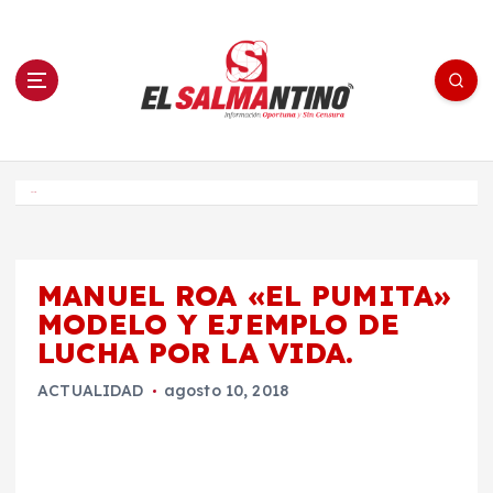
S
a
l
t
a
r
a
l
c
o
El Salmantino - medios/noticias/editorial
n
t
e
Inicio
n
i
d
o
MANUEL ROA «EL PUMITA»
MODELO Y EJEMPLO DE
LUCHA POR LA VIDA.
ACTUALIDAD
agosto 10, 2018