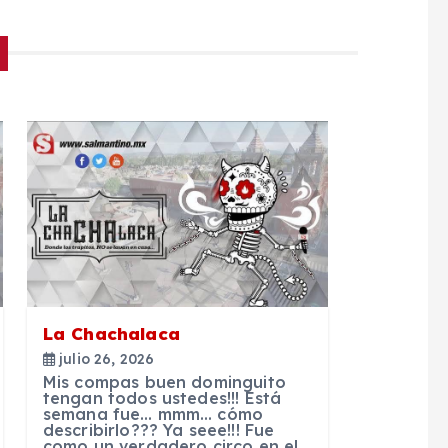
La Chachalaca
julio 26, 2026
Mis compas buen dominguito
tengan todos ustedes!!! Está
semana fue… mmm… cómo
describirlo??? Ya seee!!! Fue
como un verdadero circo en el