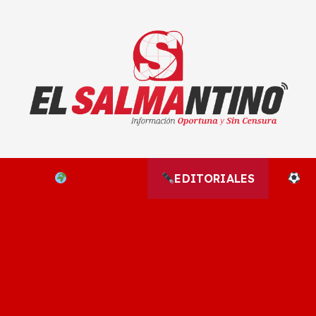
El Salmantino - medios/noticias/editorial
NAL
EL MUNDO
EDITORIALES
D