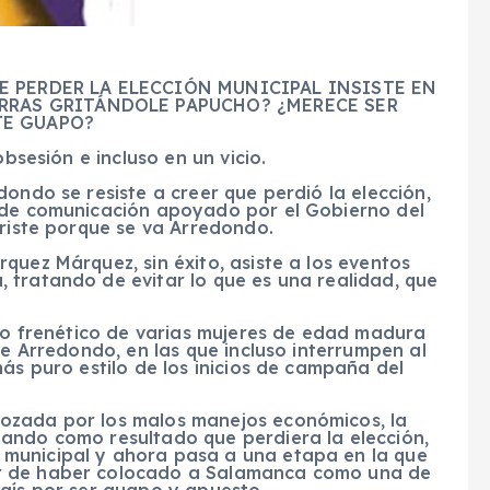
 PERDER LA ELECCIÓN MUNICIPAL INSISTE EN
RRAS GRITÁNDOLE PAPUCHO? ¿MERECE SER
TE GUAPO?
obsesión e incluso en un vicio.
ondo se resiste a creer que perdió la elección,
o de comunicación apoyado por el Gobierno del
triste porque se va Arredondo.
quez Márquez, sin éxito, asiste a los eventos
 tratando de evitar lo que es una realidad, que
ito frenético de varias mujeres de edad madura
te Arredondo, en las que incluso interrumpen al
ás puro estilo de los inicios de campaña del
ozada por los malos manejos económicos, la
ando como resultado que perdiera la elección,
municipal y ahora pasa a una etapa en la que
r de haber colocado a Salamanca como una de
país por ser guapo y apuesto.