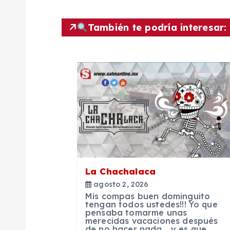
v
También te podría interesar:
e
g
a
c
i
La Chachalaca
agosto 2, 2026
ó
Mis compas buen dominguito
tengan todos ustedes!!! Yo que
pensaba tomarme unas
n
merecidas vacaciones después
de no hacer nada… y es que