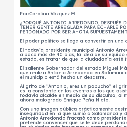
Por:Carolina Vázquez M
¿PORQUÉ ANTONIO ARREDONDO, DESPUÉS DE
TENER GENTE ARREGLADA PARA ECHARLE PO
PERDONADO POR SER AHORA SUPUESTAMEN
El poder político se llega a convertir en una 
El todavía presidente municipal Antonio Arred
a poco más de 40 días, la idea de su equip
estado, es tratar de que la ciudadanía esté 
El saliente Gobernador del estado Miguel Már
que realiza Antonio Arredondo en Salamanca,
el municipio está hecho un desastre.
Al grito de “Antonio, eres un papucho” el gr
es la constante en los eventos a los que asis
todavía alcalde en medio de su discurso, al m
ahora malogrado Enrique Peña Nieto.
Con una imagen pública prácticamente destr
inseguridad en la que sumió a Salamanca y d
Antonio Arredondo fracasó como presidente 
pretende convencer que se le debe perdona
las ciudades más inseguras y corruptas del 