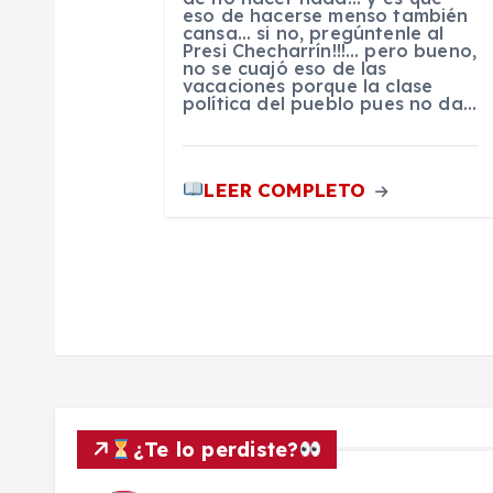
eso de hacerse menso también
d
cansa… si no, pregúntenle al
Presi Checharrín!!!… pero bueno,
no se cuajó eso de las
vacaciones porque la clase
e
política del pueblo pues no da…
e
LEER COMPLETO
n
t
r
a
¿Te lo perdiste?
d