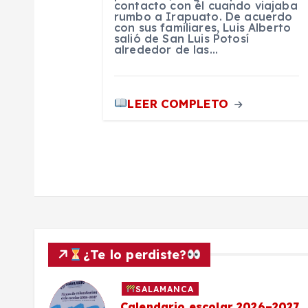
r
contacto con él cuando viajaba
rumbo a Irapuato. De acuerdo
con sus familiares, Luis Alberto
a
salió de San Luis Potosí
alrededor de las…
d
LEER COMPLETO
a
s
¿Te lo perdiste?
SALAMANCA
Calendario escolar 2026–2027