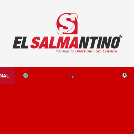
El Salmantino - medios/noticias/editorial
NAL
EL MUNDO
EDITORIALES
D