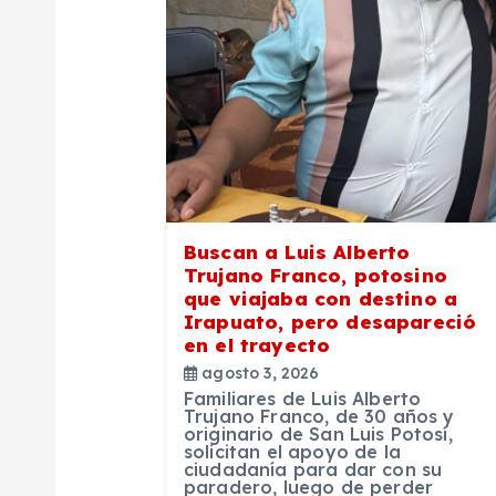
i
ó
n
d
e
Buscan a Luis Alberto
Trujano Franco, potosino
que viajaba con destino a
e
Irapuato, pero desapareció
en el trayecto
n
agosto 3, 2026
Familiares de Luis Alberto
Trujano Franco, de 30 años y
t
originario de San Luis Potosí,
solicitan el apoyo de la
ciudadanía para dar con su
paradero, luego de perder