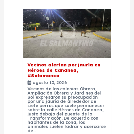
e
e
n
t
Vecinos alertan por jauría en
r
Héroes de Cananea,
#Salamanca
a
agosto 10, 2026
Vecinos de las colonias Obrera,
Ampliación Obrera y Jardines del
d
Sol expresaron su preocupación
por una jauría de alrededor de
siete perros que suele permanecer
sobre la calle Héroes de Cananea,
a
justo debajo del puente de la
Transformacón. De acuerdo con
habitantes de la zona, los
s
animales suelen ladrar y acercarse
de…