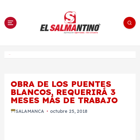
S
a
l
t
a
r
a
l
c
o
El Salmantino - medios/noticias/editorial
n
t
e
Inicio
n
i
d
o
OBRA DE LOS PUENTES
BLANCOS, REQUERIRÁ 3
MESES MÁS DE TRABAJO
SALAMANCA
octubre 25, 2018