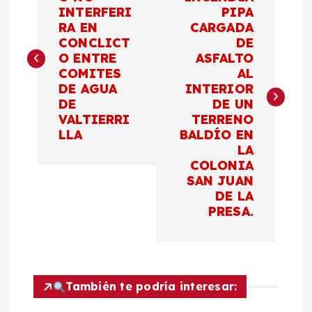
a
INTERFERI
PIPA
RA EN
CARGADA
v
CONCLICT
DE
O ENTRE
ASFALTO
e
COMITES
AL
DE AGUA
INTERIOR
g
DE
DE UN
VALTIERRI
TERRENO
a
LLA
BALDÍO EN
LA
c
COLONIA
SAN JUAN
DE LA
i
PRESA.
ó
n
También te podría interesar:
d