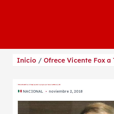
Inicio
Ofrece Vicente Fox a
Ofrece Vicente Fox a Trump ayudar a pagar por ‘muros’ en México y EU
NACIONAL
noviembre 2, 2018