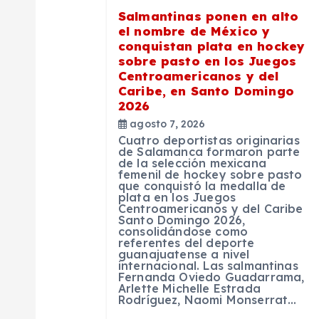
ó
Salmantinas ponen en alto
n
el nombre de México y
conquistan plata en hockey
sobre pasto en los Juegos
d
Centroamericanos y del
Caribe, en Santo Domingo
2026
e
agosto 7, 2026
Cuatro deportistas originarias
e
de Salamanca formaron parte
de la selección mexicana
femenil de hockey sobre pasto
que conquistó la medalla de
n
plata en los Juegos
Centroamericanos y del Caribe
Santo Domingo 2026,
t
consolidándose como
referentes del deporte
guanajuatense a nivel
internacional. Las salmantinas
r
Fernanda Oviedo Guadarrama,
Arlette Michelle Estrada
Rodríguez, Naomi Monserrat…