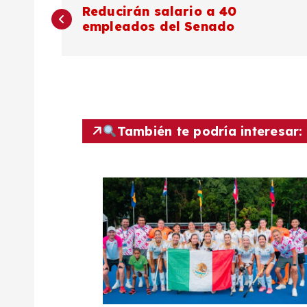
N
Reducirán salario a 40
empleados del Senado
a
v
e
También te podría interesar:
g
a
c
i