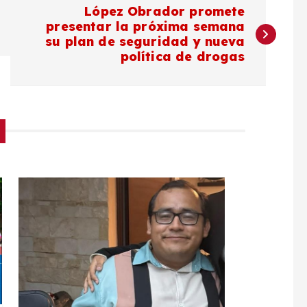
López Obrador promete
presentar la próxima semana
su plan de seguridad y nueva
política de drogas