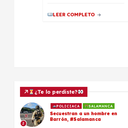
a
d
LEER COMPLETO
a
s
¿Te lo perdiste?
POLICIACA
SALAMANCA
to
Secuestran a un hombre en
Barrón, #Salamanca
2
ron