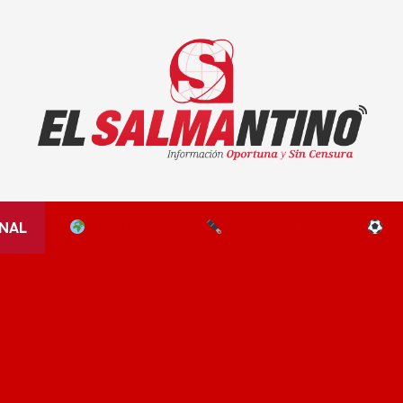
El Salmantino - medios/noticias/editorial
NAL
EL MUNDO
EDITORIALES
D