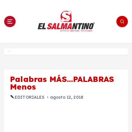
S
a
l
t
a
r
a
l
c
o
El Salmantino - medios/noticias/editorial
n
t
e
Inicio
n
i
d
o
Palabras MÁS…PALABRAS
Menos
EDITORIALES
agosto 12, 2018