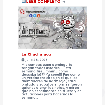
t
LEER COMPLETO
r
a
d
a
La Chachalaca
s
julio 26, 2026
Mis compas buen dominguito
tengan todos ustedes!!! Está
semana fue… mmm… cómo
describirlo??? Ya seee!!! Fue como
un verdadero circo en el que los
animadores de nariz roja, cara
pintada y zapatos enormes fueron
quienes dieron las notas, y miren
que no escatimaron en trucos y en
actuaciones para hacernos la
semana…