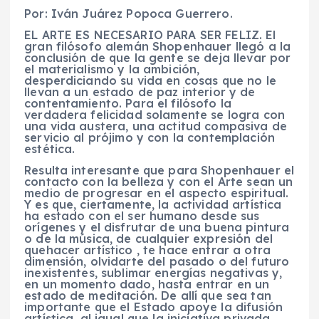
Por: Iván Juárez Popoca Guerrero.
EL ARTE ES NECESARIO PARA SER FELIZ. El
gran filósofo alemán Shopenhauer llegó a la
conclusión de que la gente se deja llevar por
el materialismo y la ambición,
desperdiciando su vida en cosas que no le
llevan a un estado de paz interior y de
contentamiento. Para el filósofo la
verdadera felicidad solamente se logra con
una vida austera, una actitud compasiva de
servicio al prójimo y con la contemplación
estética.
Resulta interesante que para Shopenhauer el
contacto con la belleza y con el Arte sean un
medio de progresar en el aspecto espiritual.
Y es que, ciertamente, la actividad artística
ha estado con el ser humano desde sus
orígenes y el disfrutar de una buena pintura
o de la música, de cualquier expresión del
quehacer artístico , te hace entrar a otra
dimensión, olvidarte del pasado o del futuro
inexistentes, sublimar energías negativas y,
en un momento dado, hasta entrar en un
estado de meditación. De allí que sea tan
importante que el Estado apoye la difusión
artística, al igual que la iniciativa privada.