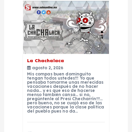
a
c
i
ó
n
La Chachalaca
agosto 2, 2026
d
Mis compas buen dominguito
tengan todos ustedes!!! Yo que
pensaba tomarme unas merecidas
e
vacaciones después de no hacer
nada… y es que eso de hacerse
menso también cansa… si no,
pregúntenle al Presi Checharrín!!!…
e
pero bueno, no se cuajó eso de las
vacaciones porque la clase política
del pueblo pues no da…
n