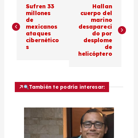
N
Sufren 33
Hallan
a
millones
cuerpo del
de
marino
mexicanos
desapareci
v
ataques
do por
cibernético
desplome
e
s
de
helicóptero
g
a
c
También te podría interesar:
i
ó
n