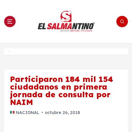
S
a
l
t
a
r
a
l
c
o
El Salmantino - medios/noticias/editorial
n
t
e
Inicio
n
i
d
o
Participaron 184 mil 154
ciudadanos en primera
jornada de consulta por
NAIM
NACIONAL
octubre 26, 2018