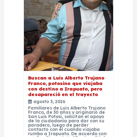
d
e
e
n
t
Buscan a Luis Alberto Trujano
Franco, potosino que viajaba
r
con destino a Irapuato, pero
desapareció en el trayecto
a
agosto 3, 2026
Familiares de Luis Alberto Trujano
Franco, de 30 años y originario de
d
San Luis Potosí, solicitan el apoyo
de la ciudadanía para dar con su
paradero, luego de perder
a
contacto con él cuando viajaba
rumbo a Irapuato. De acuerdo con