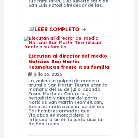
sus familiares, Luis Alberto salió de
San Luis Potosí alrededor de las…
s
LEER COMPLETO
Ejecutan al director del medio
Noticias San Martín
Texmelucan frente a su familia
julio 16, 2026
La violencia golpeó de manera
brutal a San Martín Texmelucan la
mañana del 16 de julio, cuando
Josué Martínez Contreras,
periodista y director del portal
Noticias San Martín Texmelucan,
fue asesinado a plena luz del día.
Dos hombres armados que
viajaban en motocicleta lo
interceptaron en la junta auxiliar
de San Lucas…