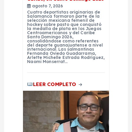
agosto 7, 2026
t
Cuatro deportistas originarias de
Salamanca formaron parte de la
selección mexicana femenil de
r
hockey sobre pasto que conquistó
la medalla de plata en los Juegos
Centroamericanos y del Caribe
Santo Domingo 2026,
a
consolidándose como referentes
del deporte guanajuatense a nivel
internacional. Las salmantinas
d
Fernanda Oviedo Guadarrama,
Arlette Michelle Estrada Rodríguez,
Naomi Monserrat…
a
s
LEER COMPLETO