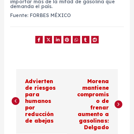
importar más de la mitad de gasolina que
demanda el país.
Fuente: FORBES MÉXICO
N
Advierten
Morena
a
de riesgos
mantiene
para
compromis
humanos
o de
v
por
frenar
reducción
aumento a
e
de abejas
gasolinas:
Delgado