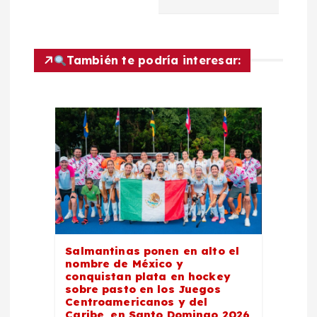
g
a
c
También te podría interesar:
i
ó
n
d
e
Salmantinas ponen en alto el
nombre de México y
e
conquistan plata en hockey
sobre pasto en los Juegos
Centroamericanos y del
n
Caribe, en Santo Domingo 2026