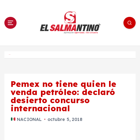
S
a
l
t
a
r
a
l
c
o
El Salmantino - medios/noticias/editorial
n
t
e
Inicio
n
i
d
o
Pemex no tiene quien le
venda petróleo: declaró
desierto concurso
internacional
NACIONAL
octubre 5, 2018