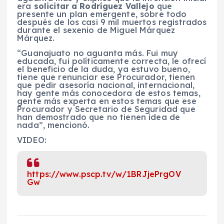
era
solicitar a Rodríguez Vallejo
que
presente un plan emergente, sobre todo
después de los casi 9 mil muertos registrados
durante el sexenio de Miguel Márquez
Márquez.
“Guanajuato no aguanta más. Fui muy
educada, fui políticamente correcta, le ofrecí
el beneficio de la duda, ya estuvo bueno,
tiene que renunciar ese Procurador, tienen
que pedir asesoría nacional, internacional,
hay gente más conocedora de estos temas,
gente más experta en estos temas que ese
Procurador y Secretario de Seguridad que
han demostrado que no tienen idea de
nada”, mencionó.
VIDEO:
https://www.pscp.tv/w/1BRJjePrgOV
Gw