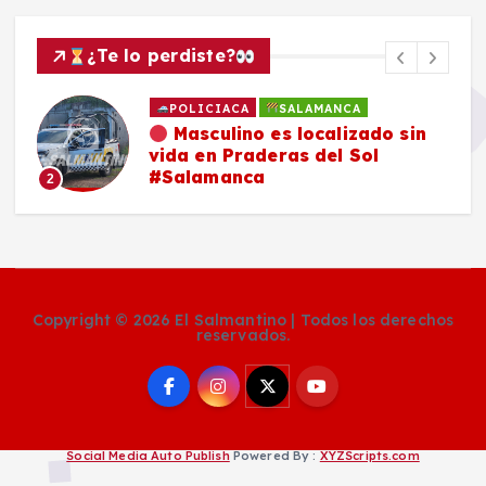
¿Te lo perdiste?
POLICIACA
SALAMANCA
Masculino es localizado sin
vida en Praderas del Sol
#Salamanca
2
Copyright © 2026 El Salmantino | Todos los derechos
reservados.
Social Media Auto Publish
Powered By :
XYZScripts.com