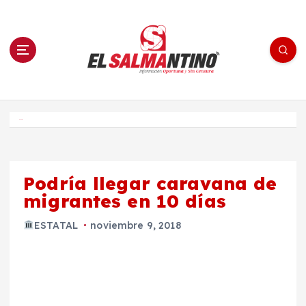
S
a
l
t
a
r
a
l
c
o
El Salmantino - medios/noticias/editorial
n
t
e
Inicio
n
i
d
o
Podría llegar caravana de
migrantes en 10 días
ESTATAL
noviembre 9, 2018