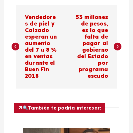
N
Vendedore
53 millones
a
s de piel y
de pesos,
Calzado
es lo que
esperan un
falta de
v
aumento
pagar al
del 7 u 8 %
gobierno
e
en ventas
del Estado
durante el
por
g
Buen Fin
programa
2018
escudo
a
c
También te podría interesar:
i
ó