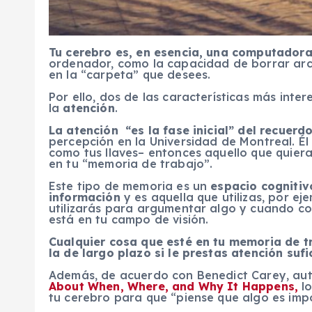
Tu cerebro es, en esencia, una computador
ordenador, como la capacidad de borrar arc
en la “carpeta” que desees.
Por ello, dos de las características más inte
la
atención
.
La atención “es la fase inicial” del recuerd
percepción en la Universidad de Montreal. Él 
como tus llaves– entonces aquello que quier
en tu “memoria de trabajo”.
Este tipo de memoria es un
espacio cogniti
información
y es aquella que utilizas, por e
utilizarás para argumentar algo y cuando co
está en tu campo de visión.
Cualquier cosa que esté en tu memoria de tr
la de largo plazo si le prestas atención sufi
Además, de acuerdo con Benedict Carey, aut
About When, Where, and Why It Happens,
l
tu cerebro para que “piense que algo es imp