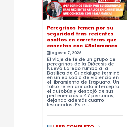
c
i
Peregrinos temen por su
ó
seguridad tras recientes
asaltos en carreteras que
n
conectan con #Salamanca
agosto 7, 2026
El viaje de fe de un grupo de
d
peregrinos de la Diócesis de
Nuevo Laredo rumbo a la
Basílica de Guadalupe terminó
e
en un episodio de violencia en
el libramiento de Irapuato. Un
falso retén armado interceptó
el autobús y despojó de sus
e
pertenencias a 47 personas,
dejando además cuatro
lesionados. Este…
n
LEER COMPLETO