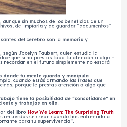
a
, aunque sin muchos de los beneficios de un
hivos, de limpiarla y de guardar “documentos”
resantes del cerebro son la
memoria
y
o
, según Jocelyn Faubert, quien estudia la
dice que si no prestas toda tu atención a algo –
as recordar en el futuro simplemente no estará
vo donde tu mente guarda y manipula
jemplo, cuando estás armando las frases que
cinas, porque le prestas atención a algo que
abajo tiene la posibilidad de “consolidarse” en
ciente y trabajas en ella
.
or del libro
How We Learn: The Surprising Truth
os recuerdos se crean cuando has entrenado a
ortante para tu supervivencia”.