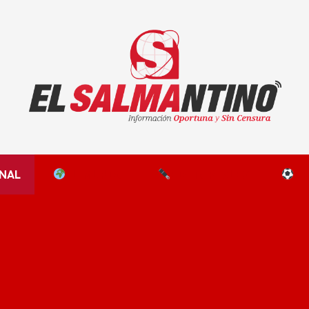
El Salmantino - medios/noticias/editorial
NAL
EL MUNDO
EDITORIALES
D