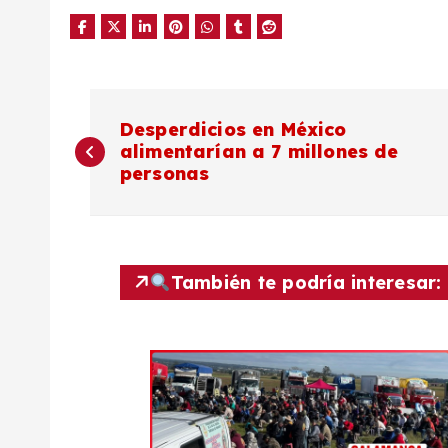
N
Desperdicios en México
alimentarían a 7 millones de
a
personas
v
e
También te podría interesar:
g
a