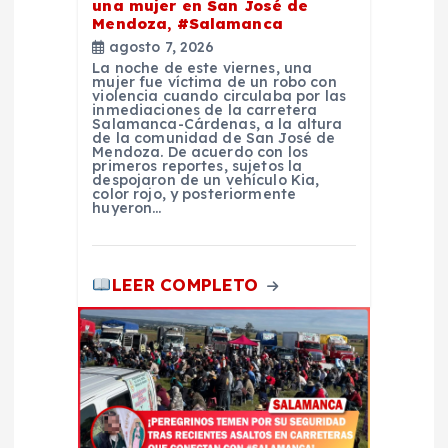
t
una mujer en San José de
Mendoza, #Salamanca
agosto 7, 2026
r
La noche de este viernes, una
mujer fue víctima de un robo con
violencia cuando circulaba por las
a
inmediaciones de la carretera
Salamanca-Cárdenas, a la altura
de la comunidad de San José de
d
Mendoza. De acuerdo con los
primeros reportes, sujetos la
despojaron de un vehículo Kia,
color rojo, y posteriormente
a
huyeron…
s
LEER COMPLETO