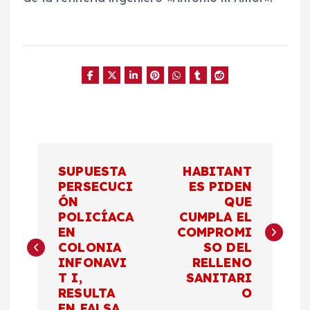
N
SUPUESTA
HABITANT
a
PERSECUCI
ES PIDEN
ÓN
QUE
POLICÍACA
CUMPLA EL
v
EN
COMPROMI
COLONIA
SO DEL
e
INFONAVI
RELLENO
T I,
SANITARI
g
RESULTA
O
EN FALSA