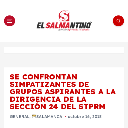
S
a
l
t
a
r
a
l
c
o
El Salmantino - medios/noticias/editorial
n
t
e
Inicio
n
i
d
o
SE CONFRONTAN
SIMPATIZANTES DE
GRUPOS ASPIRANTES A LA
DIRIGENCIA DE LA
SECCIÓN 24 DEL STPRM
GENERAL
,
SALAMANCA
octubre 16, 2018