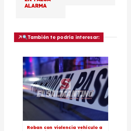
a
ALARMA
c
i
También te podría interesar:
ó
n
d
e
e
n
Roban con violencia vehículo a