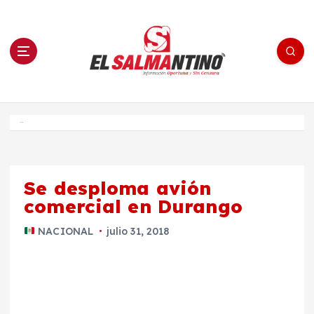
S
a
l
t
a
r
a
l
c
o
El Salmantino - medios/noticias/editorial
n
t
e
Inicio
n
i
d
o
Se desploma avión
comercial en Durango
NACIONAL
julio 31, 2018