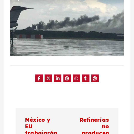
N
México y
Refinerías
a
EU
no
trabajarán
producen