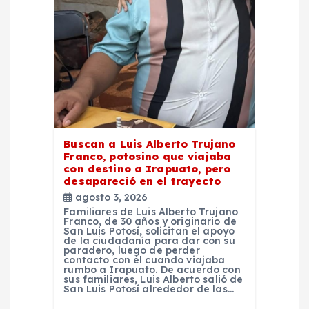
e
e
n
t
r
Buscan a Luis Alberto Trujano
Franco, potosino que viajaba
con destino a Irapuato, pero
a
desapareció en el trayecto
agosto 3, 2026
d
Familiares de Luis Alberto Trujano
Franco, de 30 años y originario de
San Luis Potosí, solicitan el apoyo
de la ciudadanía para dar con su
a
paradero, luego de perder
contacto con él cuando viajaba
rumbo a Irapuato. De acuerdo con
s
sus familiares, Luis Alberto salió de
San Luis Potosí alrededor de las…