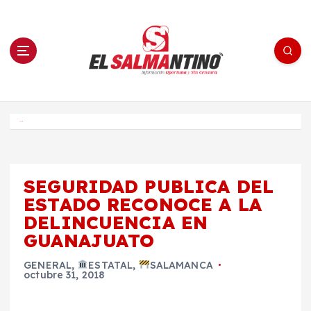
S
a
l
t
a
r
a
l
c
o
El Salmantino - medios/noticias/editorial
n
t
e
Inicio
n
i
d
o
SEGURIDAD PUBLICA DEL
ESTADO RECONOCE A LA
DELINCUENCIA EN
GUANAJUATO
GENERAL
,
ESTATAL
,
SALAMANCA
octubre 31, 2018