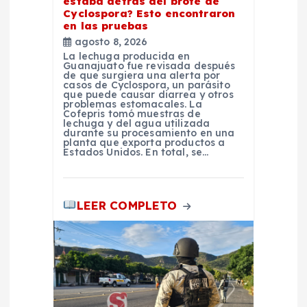
n
estaba detrás del brote de
Cyclospora? Esto encontraron
en las pruebas
t
agosto 8, 2026
La lechuga producida en
r
Guanajuato fue revisada después
de que surgiera una alerta por
casos de Cyclospora, un parásito
que puede causar diarrea y otros
a
problemas estomacales. La
Cofepris tomó muestras de
lechuga y del agua utilizada
d
durante su procesamiento en una
planta que exporta productos a
Estados Unidos. En total, se…
a
s
LEER COMPLETO