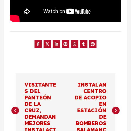
N
VISITANTE
INSTALAN
a
S DEL
CENTRO
PANTEÓN
DE ACOPIO
DE LA
EN
v
CRUZ,
ESTACIÓN
DEMANDAN
DE
e
MEJORES
BOMBEROS
INSTALACI
SALAMANC