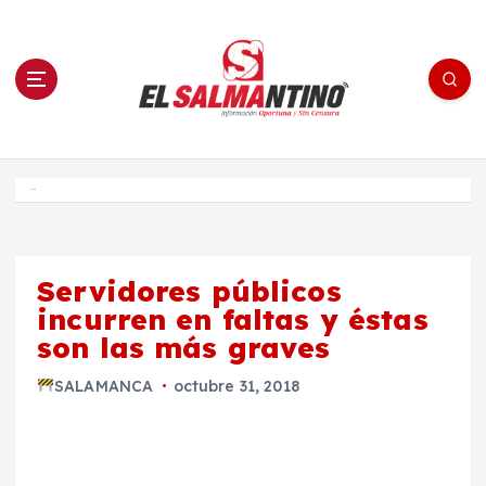
S
a
l
t
a
r
a
l
c
o
El Salmantino - medios/noticias/editorial
n
t
e
Inicio
n
i
d
o
Servidores públicos
incurren en faltas y éstas
son las más graves
SALAMANCA
octubre 31, 2018