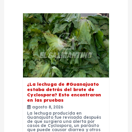
d
e
e
n
t
r
¿La lechuga de #Guanajuato
estaba detrás del brote de
a
Cyclospora? Esto encontraron
en las pruebas
d
agosto 8, 2026
La lechuga producida en
Guanajuato fue revisada después
a
de que surgiera una alerta por
casos de Cyclospora, un parásito
que puede causar diarrea y otros