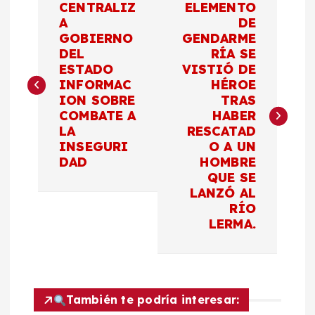
CENTRALIZ
ELEMENTO
a
A
DE
GOBIERNO
GENDARME
DEL
RÍA SE
v
ESTADO
VISTIÓ DE
INFORMAC
HÉROE
e
ION SOBRE
TRAS
COMBATE A
HABER
g
LA
RESCATAD
INSEGURI
O A UN
a
DAD
HOMBRE
QUE SE
c
LANZÓ AL
RÍO
LERMA.
i
ó
n
También te podría interesar: