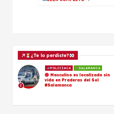
a
s
¿Te lo perdiste?
POLICIACA
SALAMANCA
ado
Masculino es localizado sin
vida en Praderas del Sol
os,
#Salamanca
2