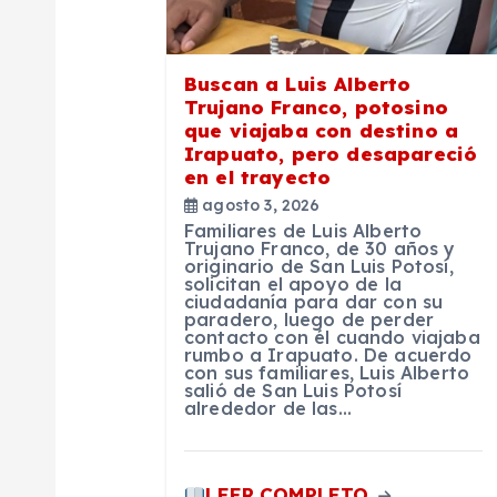
d
Buscan a Luis Alberto
e
Trujano Franco, potosino
que viajaba con destino a
Irapuato, pero desapareció
e
en el trayecto
agosto 3, 2026
n
Familiares de Luis Alberto
Trujano Franco, de 30 años y
originario de San Luis Potosí,
solicitan el apoyo de la
t
ciudadanía para dar con su
paradero, luego de perder
contacto con él cuando viajaba
r
rumbo a Irapuato. De acuerdo
con sus familiares, Luis Alberto
salió de San Luis Potosí
alrededor de las…
a
d
LEER COMPLETO