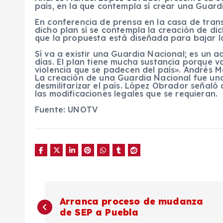
país,
en la que contempla sí crear
una Guardi
En conferencia de prensa en la casa de tran
dicho plan sí se contempla la creación de di
que la propuesta está diseñada para bajar la
Sí va a existir una Guardia Nacional; es un a
días. El plan tiene mucha sustancia porque va
violencia que se padecen del país». Andrés 
La creación de una Guardia Nacional fue u
desmilitarizar el país.
López Obrador
señaló 
las modificaciones legales que se requieran.
Fuente: UNOTV
N
Arranca proceso de mudanza
de SEP a Puebla
a