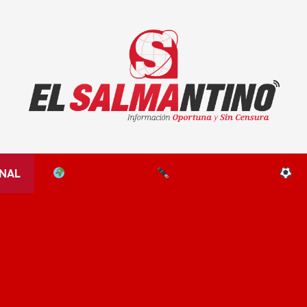
El Salmantino - medios/noticias/editorial
NAL
EL MUNDO
EDITORIALES
D