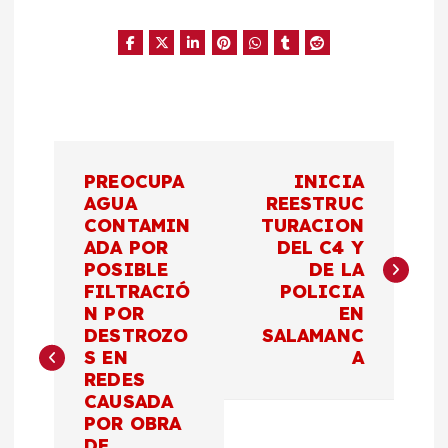
N
PREOCUPA
INICIA
a
AGUA
REESTRUC
CONTAMIN
TURACION
ADA POR
DEL C4 Y
v
POSIBLE
DE LA
FILTRACIÓ
POLICIA
e
N POR
EN
DESTROZO
SALAMANC
g
S EN
A
REDES
a
CAUSADA
POR OBRA
DE