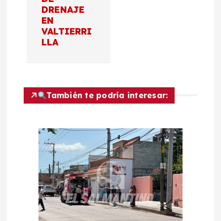
c
DRENAJE
EN
i
VALTIERRI
LLA
ó
n
d
También te podría interesar:
e
e
n
t