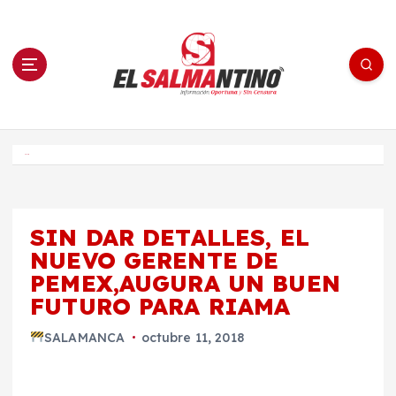
S
a
l
t
a
r
a
l
c
o
El Salmantino - medios/noticias/editorial
n
t
e
Inicio
n
i
d
o
SIN DAR DETALLES, EL
NUEVO GERENTE DE
PEMEX,AUGURA UN BUEN
FUTURO PARA RIAMA
SALAMANCA
octubre 11, 2018