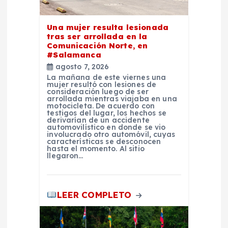
r
a
Una mujer resulta lesionada
tras ser arrollada en la
d
Comunicación Norte, en
#Salamanca
agosto 7, 2026
a
La mañana de este viernes una
mujer resultó con lesiones de
consideración luego de ser
s
arrollada mientras viajaba en una
motocicleta. De acuerdo con
testigos del lugar, los hechos se
derivarían de un accidente
automovilístico en donde se vio
involucrado otro automóvil, cuyas
características se desconocen
hasta el momento. Al sitio
llegaron…
LEER COMPLETO