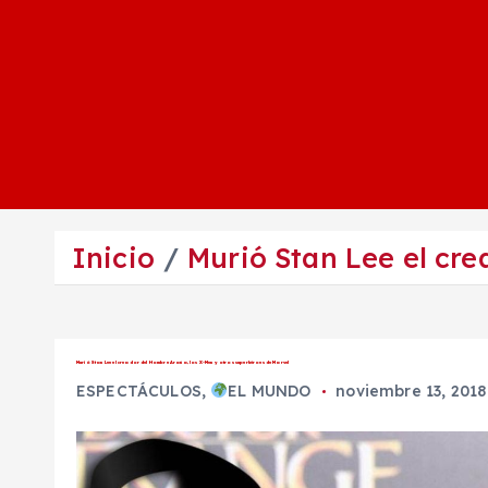
Inicio
Murió Stan Lee el cre
Murió Stan Lee el creador del Hombre Araña, los X-Men y otros superhéroes de Marvel
ESPECTÁCULOS
,
EL MUNDO
noviembre 13, 2018