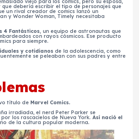
masiado viejo para los cómics, pero su esposa,
 que debería escribir el tipo de personajes que
e un rival creador de comics lanzó un
an y Wonder Woman, Timely necesitaba
s 4 Fantásticos
, un equipo de astronautas que
mbardeados con rayos cósmicos. Ese producto
ómics para siempre.
iduales y cotidianos
de la adolescencia, como
ecuentemente se peleaban con sus padres y entre
blemas
vo título de
Marvel Comics.
ña irradiada, el
nerd
Peter Parker se
 por los rascacielos de Nueva York.
Así nació el
cono de la cultura popular moderna.