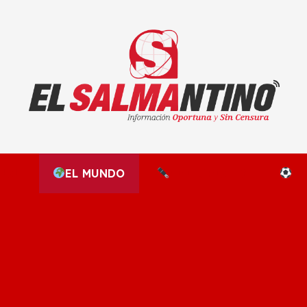
El Salmantino - medios/noticias/editorial
NAL
EL MUNDO
EDITORIALES
D