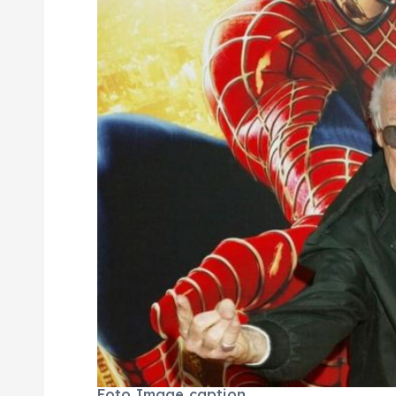
Foto
Image caption
.