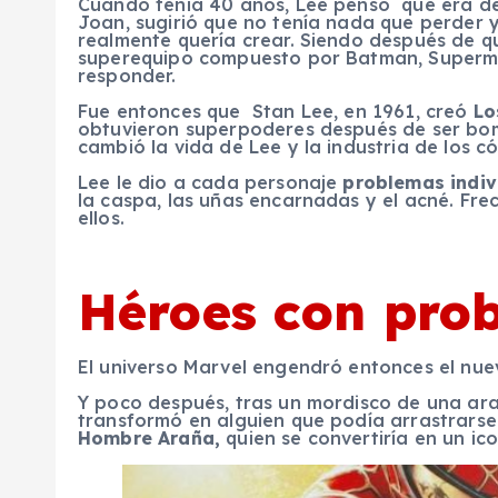
Cuando tenía 40 años, Lee pensó que era de
Joan, sugirió que no tenía nada que perder y
realmente quería crear. Siendo después de qu
superequipo compuesto por Batman, Superm
responder.
Fue entonces que Stan Lee, en 1961, creó
Lo
obtuvieron superpoderes después de ser bo
cambió la vida de Lee y la industria de los c
Lee le dio a cada personaje
problemas indiv
la caspa, las uñas encarnadas y el acné. Fr
ellos.
Héroes con pro
El universo Marvel engendró entonces el nue
Y poco después, tras un mordisco de una ara
transformó en alguien que podía arrastrarse
Hombre Araña
,
quien se convertiría en un i