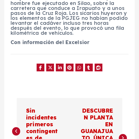
hombre fue ejecutado en Silao, sobre la
carretera que conduce a Irapuato y a unos
pasos de la Cruz Roja. Los sicarios huyeron y
los elementos de la PGJEG no habían podido
levantar el cadáver incluso tres horas
después del evento, lo que provocó una fila
kilométrica de vehículos.
Con información del Excelsior
N
Sin
DESCUBRE
a
incidentes
N PLANTA
primeros
EN
contingent
GUANAJUA
v
es de
TO, ÚNICA