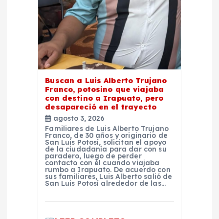
e
n
t
r
Buscan a Luis Alberto Trujano
Franco, potosino que viajaba
con destino a Irapuato, pero
a
desapareció en el trayecto
agosto 3, 2026
d
Familiares de Luis Alberto Trujano
Franco, de 30 años y originario de
San Luis Potosí, solicitan el apoyo
de la ciudadanía para dar con su
a
paradero, luego de perder
contacto con él cuando viajaba
rumbo a Irapuato. De acuerdo con
s
sus familiares, Luis Alberto salió de
San Luis Potosí alrededor de las…