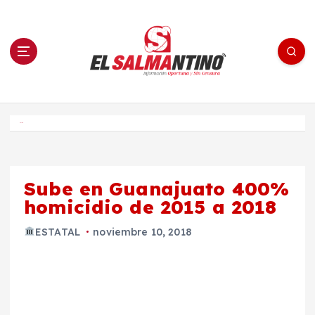
S
a
l
t
a
r
a
l
c
o
El Salmantino - medios/noticias/editorial
n
t
e
Inicio
n
i
d
o
Sube en Guanajuato 400%
homicidio de 2015 a 2018
ESTATAL
noviembre 10, 2018