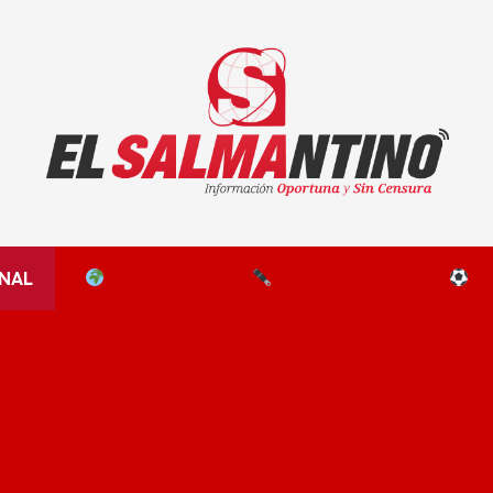
El Salmantino - medios/noticias/editorial
NAL
EL MUNDO
EDITORIALES
D