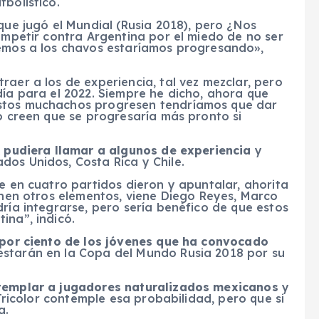
bolístico.
que jugó el Mundial (Rusia 2018), pero ¿Nos
competir contra Argentina por el miedo de no ser
nemos a los chavos estaríamos progresando»,
raer a los de experiencia, tal vez mezclar, pero
día para el 2022. Siempre he dicho, ahora que
estos muchachos progresen tendríamos que dar
no creen que se progresaría más pronto si
FA pudiera llamar a algunos de experiencia
y
dos Unidos, Costa Rica y Chile.
ue en cuatro partidos dieron y apuntalar, ahorita
ienen otros elementos, viene Diego Reyes, Marco
dría integrarse, pero sería benéfico de que estos
ina”, indicó.
por ciento de los jóvenes que ha convocado
estarán en la Copa del Mundo Rusia 2018 por su
ntemplar a jugadores naturalizados mexicanos
y
 Tricolor contemple esa probabilidad, pero que si
a.