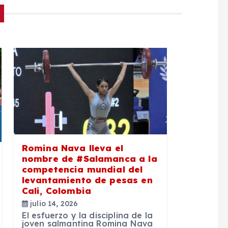
Romina Nava lleva el
nombre de #Salamanca a la
competencia mundial del
levantamiento de pesas en
Cali, Colombia
julio 14, 2026
El esfuerzo y la disciplina de la
joven salmantina Romina Nava