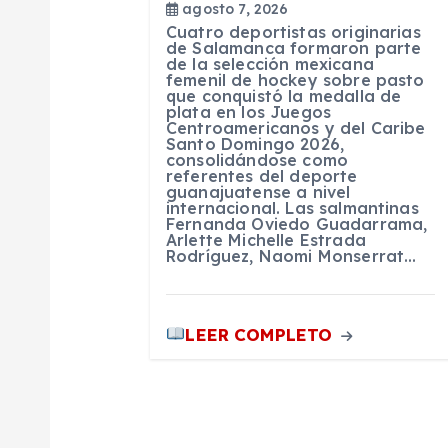
e
agosto 7, 2026
Cuatro deportistas originarias
e
de Salamanca formaron parte
de la selección mexicana
femenil de hockey sobre pasto
que conquistó la medalla de
n
plata en los Juegos
Centroamericanos y del Caribe
Santo Domingo 2026,
t
consolidándose como
referentes del deporte
guanajuatense a nivel
internacional. Las salmantinas
r
Fernanda Oviedo Guadarrama,
Arlette Michelle Estrada
Rodríguez, Naomi Monserrat…
a
d
LEER COMPLETO
a