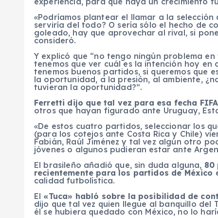
experiencia, para que haya un crecimiento fut
«Podríamos plantear el llamar a la selección 
serviría del todo? O sería sólo el hecho de 
goleado, hay que aprovechar al rival, si po
consideró.
Y explicó que “no tengo ningún problema en t
tenemos que ver cuál es la intención hoy en 
tenemos buenos partidos, si queremos que 
la oportunidad, a la presión, al ambiente, ¿
tuvieran la oportunidad?”.
Ferretti dijo que tal vez para esa fecha FI
otros que hayan figurado ante Uruguay, Esta
«De estos cuatro partidos, seleccionar los q
(para los cotejos ante Costa Rica y Chile) v
Fabián, Raúl Jiménez y tal vez algún otro po
jóvenes o algunos pudieran estar ante Argent
El brasileño añadió que, sin duda alguna,
80 
recientemente para los partidos de México
calidad futbolística.
El
«Tuca» habló sobre la posibilidad de co
dijo que tal vez quien llegue al banquillo del
él se hubiera quedado con México, no lo harí