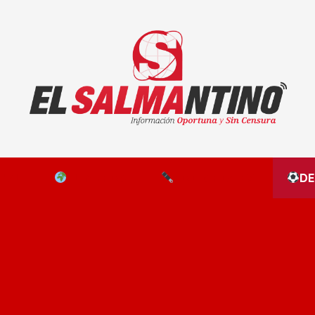
El Salmantino - medios/noticias/editorial
NAL
EL MUNDO
EDITORIALES
D