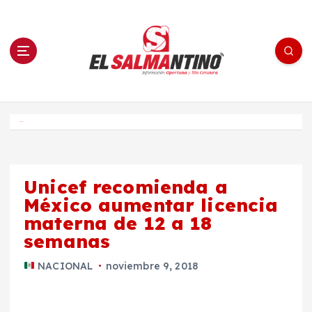
S
a
l
t
a
r
a
l
c
o
El Salmantino - medios/noticias/editorial
n
t
e
Inicio
n
i
d
o
Unicef recomienda a
México aumentar licencia
materna de 12 a 18
semanas
NACIONAL
noviembre 9, 2018