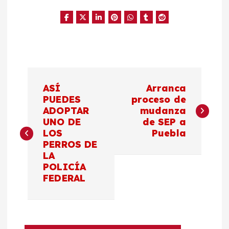
N
ASÍ
Arranca
a
PUEDES
proceso de
ADOPTAR
mudanza
UNO DE
de SEP a
v
LOS
Puebla
PERROS DE
e
LA
POLICÍA
g
FEDERAL
a