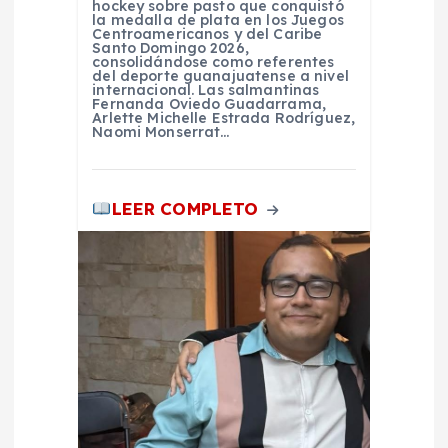
hockey sobre pasto que conquistó
la medalla de plata en los Juegos
a
Centroamericanos y del Caribe
Santo Domingo 2026,
consolidándose como referentes
del deporte guanajuatense a nivel
d
internacional. Las salmantinas
Fernanda Oviedo Guadarrama,
Arlette Michelle Estrada Rodríguez,
a
Naomi Monserrat…
s
LEER COMPLETO