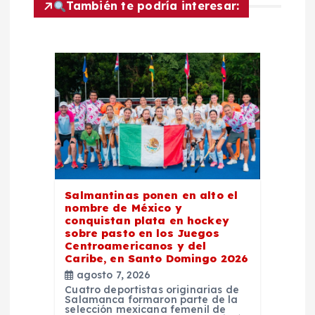
c
También te podría interesar:
i
ó
n
d
e
Salmantinas ponen en alto el
e
nombre de México y
conquistan plata en hockey
n
sobre pasto en los Juegos
Centroamericanos y del
Caribe, en Santo Domingo 2026
t
agosto 7, 2026
Cuatro deportistas originarias de
Salamanca formaron parte de la
r
selección mexicana femenil de