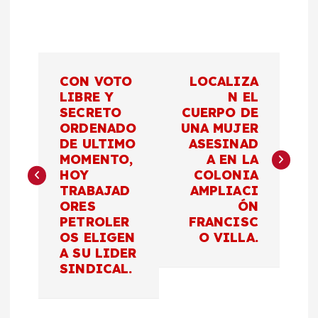
N
CON VOTO
LOCALIZA
a
LIBRE Y
N EL
SECRETO
CUERPO DE
ORDENADO
UNA MUJER
v
DE ULTIMO
ASESINAD
MOMENTO,
A EN LA
e
HOY
COLONIA
TRABAJAD
AMPLIACI
g
ORES
ÓN
PETROLER
FRANCISC
a
OS ELIGEN
O VILLA.
A SU LIDER
c
SINDICAL.
i