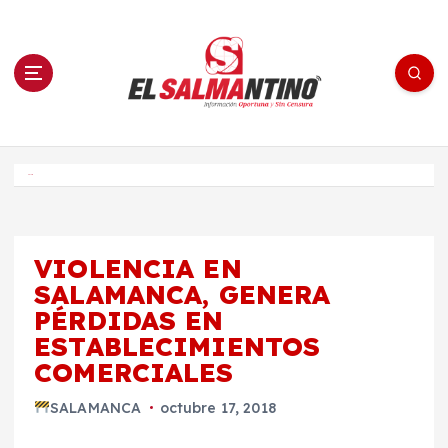
S
a
l
t
a
r
a
l
c
o
El Salmantino - medios/noticias/editorial
n
t
e
Inicio
n
i
d
o
VIOLENCIA EN
SALAMANCA, GENERA
PÉRDIDAS EN
ESTABLECIMIENTOS
COMERCIALES
SALAMANCA
octubre 17, 2018