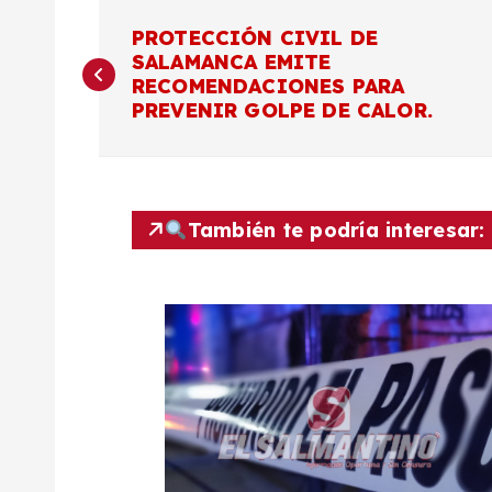
N
PROTECCIÓN CIVIL DE
SALAMANCA EMITE
a
RECOMENDACIONES PARA
PREVENIR GOLPE DE CALOR.
v
e
También te podría interesar:
g
a
c
i