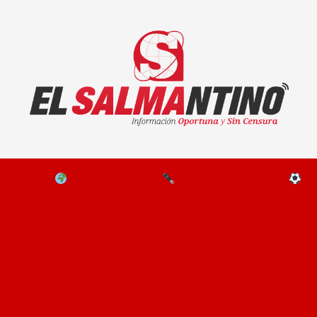
El Salmantino - medios/noticias/editorial
NAL
EL MUNDO
EDITORIALES
D