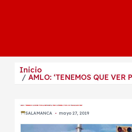
Inicio
AMLO: ‘TENEMOS QUE VER 
AMLO: ‘TENEMOS QUE VER POR LA REFINERÍA, PERO AÚN MÁS, POR LOS TRABAJADORES’
SALAMANCA
mayo 27, 2019