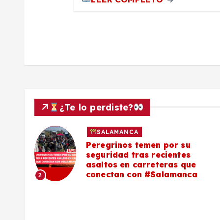
a
d
a
s
¿Te lo perdiste?
SALAMANCA
lo a
Peregrinos temen por su
seguridad tras recientes
asaltos en carreteras que
conectan con #Salamanca
2