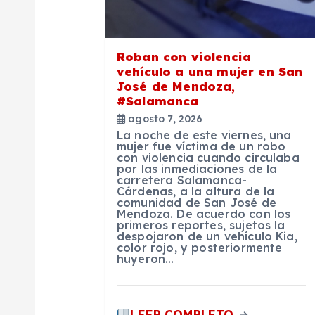
ó
n
Roban con violencia
vehículo a una mujer en San
d
José de Mendoza,
#Salamanca
agosto 7, 2026
e
La noche de este viernes, una
mujer fue víctima de un robo
con violencia cuando circulaba
e
por las inmediaciones de la
carretera Salamanca-
Cárdenas, a la altura de la
n
comunidad de San José de
Mendoza. De acuerdo con los
primeros reportes, sujetos la
despojaron de un vehículo Kia,
t
color rojo, y posteriormente
huyeron…
r
LEER COMPLETO