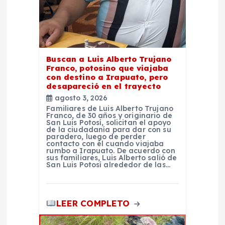
t
r
a
Buscan a Luis Alberto Trujano
Franco, potosino que viajaba
d
con destino a Irapuato, pero
desapareció en el trayecto
agosto 3, 2026
a
Familiares de Luis Alberto Trujano
Franco, de 30 años y originario de
San Luis Potosí, solicitan el apoyo
s
de la ciudadanía para dar con su
paradero, luego de perder
contacto con él cuando viajaba
rumbo a Irapuato. De acuerdo con
sus familiares, Luis Alberto salió de
San Luis Potosí alrededor de las…
LEER COMPLETO