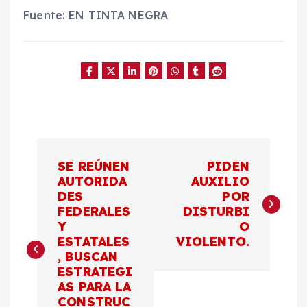
Fuente: EN TINTA NEGRA
N
SE REÚNEN
PIDEN
a
AUTORIDA
AUXILIO
DES
POR
FEDERALES
DISTURBI
v
Y
O
ESTATALES
VIOLENTO.
e
, BUSCAN
ESTRATEGI
g
AS PARA LA
CONSTRUC