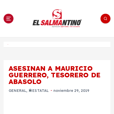
S
a
l
t
a
r
a
l
c
o
El Salmantino - medios/noticias/editorial
n
t
e
Inicio
n
i
d
o
ASESINAN A MAURICIO
GUERRERO, TESORERO DE
ABASOLO
GENERAL
,
ESTATAL
noviembre 29, 2019