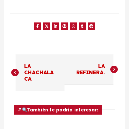
N
LA
LA
a
CHACHALA
REFINERA.
CA
v
e
También te podría interesar:
g