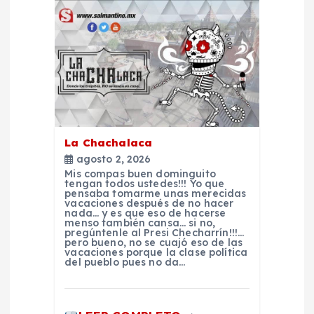
a
c
i
ó
n
La Chachalaca
agosto 2, 2026
d
Mis compas buen dominguito
tengan todos ustedes!!! Yo que
pensaba tomarme unas merecidas
e
vacaciones después de no hacer
nada… y es que eso de hacerse
menso también cansa… si no,
pregúntenle al Presi Checharrín!!!…
e
pero bueno, no se cuajó eso de las
vacaciones porque la clase política
del pueblo pues no da…
n