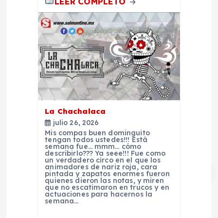
t
LEER COMPLETO
r
a
d
a
La Chachalaca
s
julio 26, 2026
Mis compas buen dominguito
tengan todos ustedes!!! Está
semana fue… mmm… cómo
describirlo??? Ya seee!!! Fue como
un verdadero circo en el que los
animadores de nariz roja, cara
pintada y zapatos enormes fueron
quienes dieron las notas, y miren
que no escatimaron en trucos y en
actuaciones para hacernos la
semana…