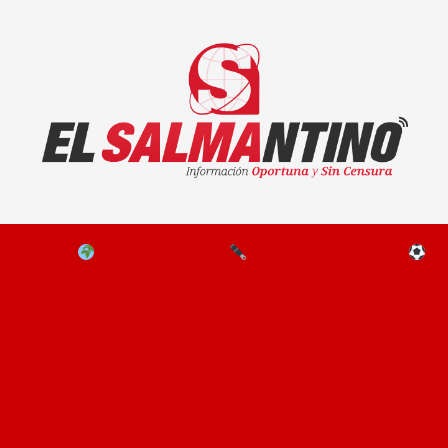
El Salmantino - medios/noticias/editorial
NAL
EL MUNDO
EDITORIALES
D