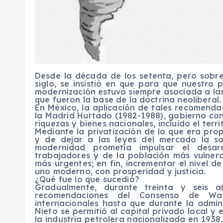
Desde la década de los setenta, pero sobr
siglo, se insistió en que para que nuestro 
modernización estuvo siempre asociada a l
que fueron la base de la doctrina neoliberal.
En México, la aplicación de tales recomend
la Madrid Hurtado (1982-1988), gobierno con 
riquezas y bienes nacionales, incluido el terri
Mediante la privatización de lo que era pro
y de dejar a las leyes del mercado la so
modernidad prometía impulsar el desarr
trabajadores y de la población más vulnera
más urgentes; en fin, incrementar el nivel de
uno moderno, con prosperidad y justicia.
¿Qué fue lo que sucedió?
Gradualmente, durante treinta y seis a
recomendaciones del Consenso de Was
internacionales hasta que durante la admi
Nieto se permitió al capital privado local y 
la industria petrolera nacionalizada en 1938,