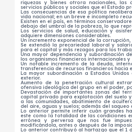
riquezas y bienes otrora nacionales, las
servicios públicos y sociales que el Estado p
Las consecuencias de esa política neoliber
vida nacional; en un breve e incompleto recu
Existen en el país, en términos conservador
debajo del umbral de la pobreza, lo que repr
Los servicios de salud, educación y asis
adquiere dimensiones considerables.
Un incremento exponencial de la corrupción, 
Se extendió la precariedad laboral y salar
para el capital y más rezagos para los trab
Una mayor dependencia y subordinación de
los organismos financieros internacionales y 
Un notable incremento de la deuda, intern
transferencia de recursos financieros hacia el
La mayor subordinación a Estados Unidos e
exterior.
Aumento de la penetración cultural extran
ofensiva ideológica del grupo en el poder, pa
Devastación de importantes zonas del terr
capital privado para explotación del suelo y
a las comunidades, abatimiento de acuífer
del aire, aguas y suelos; además del saqueo 
Lo anterior permite inferir cuán grandes 
este como la totalidad de las condiciones e
errónea y perversa que nos fue impuest
modificándola, antes o después de la imposic
Lo anterior contribuyó al hartazgo que el 1 