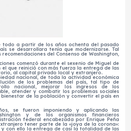
e todo a partir de los años ochenta del pasado
país se desarrollara tenía que modernizarse. Tal
as recomendaciones del Consenso de Washington,
aciones comenzó durante el sexenio de Miguel de
el que reinició con más fuerza la entrega de las
torio, al capital privado local y extranjero.
piedad nacional, de toda la actividad económica
lución de los problemas del país, tal tipo de
ollo nacional, mejorar los ingresos de los
ble, atender y combatir los problemas sociales
 bienestar de la población y convertir el país en
ños, se fueron imponiendo y aplicando las
hington y de los organismos financieros
nistración federal encabezada por Enrique Peña
extranjero tener parte de la «joya de la corona»:
 y con ello la entrega de casi la totalidad de las