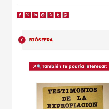
N
BIÓSFERA
a
v
También te podría interesar:
e
g
a