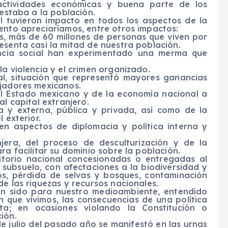
 actividades económicas y buena parte de los
restaba a la población.
al tuvieron impacto en todos los aspectos de la
ento apreciaríamos, entre otros impactos:
es, más de 60 millones de personas que viven por
esenta casi la mitad de nuestra población.
tencia social han experimentado una merma que
la violencia y el crimen organizado.
ial, situación que representó mayores ganancias
ajadores mexicanos.
l Estado mexicano y de la economía nacional a
al capital extranjero.
a y externa, pública y privada, así como de la
 exterior.
n aspectos de diplomacia y política interna y
jera, del proceso de desculturización y de la
ra facilitar su dominio sobre la población.
itorio nacional concesionadas o entregadas al
 subsuelo, con afectaciones a la biodiversidad y
os, pérdida de selvas y bosques, contaminación
de las riquezas y recursos nacionales.
han sido para nuestro medioambiente, entendido
n que vivimos, las consecuencias de una política
a; en ocasiones violando la Constitución o
ión.
de julio del pasado año se manifestó en las urnas