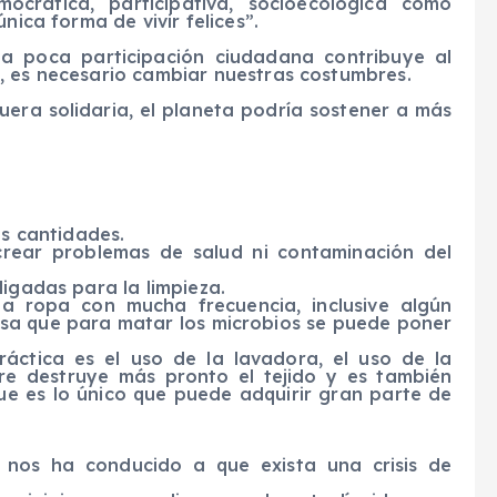
crática, participativa, socioecológica como
nica forma de vivir felices”.
la poca participación ciudadana contribuye al
, es necesario cambiar nuestras costumbres.
fuera solidaria, el planeta podría sostener a más
as cantidades.
crear problemas de salud ni contaminación del
ligadas para la limpieza.
la ropa con mucha frecuencia, inclusive algún
resa que para matar los microbios se puede poner
áctica es el uso de la lavadora, el uso de la
re destruye más pronto el tejido y es también
ue es lo único que puede adquirir gran parte de
 nos ha conducido a que exista una crisis de