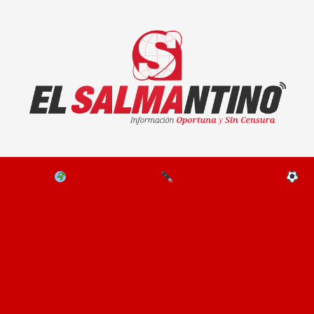
El Salmantino - medios/noticias/editorial
NAL
EL MUNDO
EDITORIALES
D